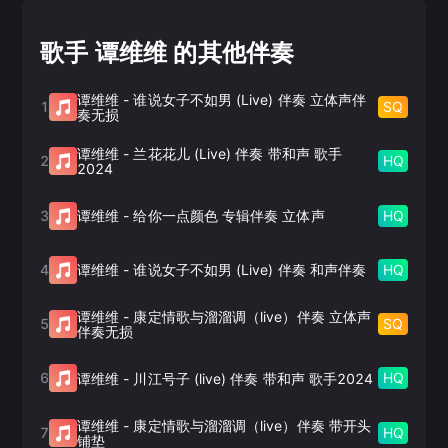
歌手 谭维维 的其他伴奏
谭维维
-
谁说女子不如男 (Live) 伴奏 立体声伴
1
SQ
奏无损
谭维维
-
兰花花儿 (Live) 伴奏 带和声 歌手
2
HQ
2024
3
HQ
谭维维
-
给你一点颜色 专辑伴奏 立体声
4
HQ
谭维维
-
谁说女子不如男 (Live) 伴奏 和声伴奏
谭维维
-
康定情歌与溜溜调（live）伴奏 立体声
5
SQ
伴奏无损
6
HQ
谭维维
-
川江号子 (live) 伴奏 带和声 歌手2024
谭维维
-
康定情歌与溜溜调（live）伴奏 带开头
7
HQ
铺垫