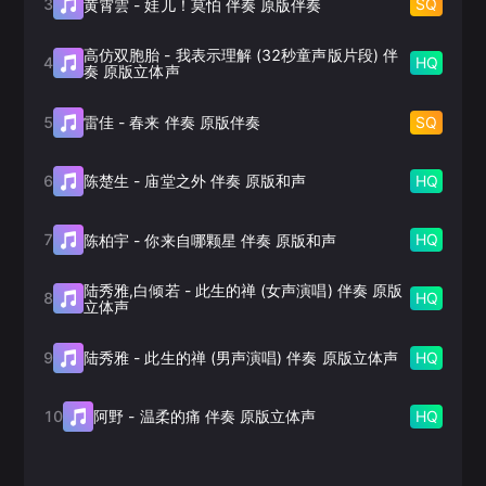
3
SQ
黄霄雲
-
娃儿！莫怕 伴奏 原版伴奏
高仿双胞胎
-
我表示理解 (32秒童声版片段) 伴
4
HQ
奏 原版立体声
5
SQ
雷佳
-
春来 伴奏 原版伴奏
6
HQ
陈楚生
-
庙堂之外 伴奏 原版和声
7
HQ
陈柏宇
-
你来自哪颗星 伴奏 原版和声
陆秀雅,白倾若
-
此生的禅 (女声演唱) 伴奏 原版
8
HQ
立体声
9
HQ
陆秀雅
-
此生的禅 (男声演唱) 伴奏 原版立体声
10
HQ
阿野
-
温柔的痛 伴奏 原版立体声