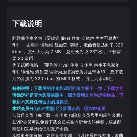
下载说明
此歌曲伴奏名为《
要你管 (live) 伴奏 立体声 声生不息家年
华
》， 由歌手
谭维维
魏如萱
演唱， 歌曲音质达到了
320
kbps， 文件大小为
7
MB， 总时长为:
3‘23’‘
秒， 下载需
要
20
金币。
为了试听流畅，
[要你管 (live) 伴奏 立体声 声生不息家年
华]
-
谭维维
魏如萱
试听为压缩的音质并且带水印， 您下载
后的音质为
320
kbps 的
MP3
格式， 并且无水印哟。
特别说明：下载后的伴奏和试听的版本完全一致，下载之前
请确定好是否为您要的版本，因为音频文件为虚拟物品，下
载后不支持任何理由的退换货。
本站会员分为2种类型: ① 普通会员，②VIP会员
1.普通会员（每下载一首伴奏 扣除您会员号里相应的金额）
2.VIP会员可以免费下载会员权益内所包含的伴奏，权益配
额使用完毕开始使用账户余额。
3.网页变调有损，如需无损变调，可以联系在线客服，歌曲