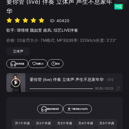
要你管 (live) 伴奏 立体声 声生不息家年
HQ
华
ID:
40420
歌手:
谭维维
魏如萱
曲风:
综艺LIVE伴奏
价格:
20
金币
大小:
7
M
格式:
MP3
比特率:
320
kb/s
长度:
3‘23’‘
立体声
联系客服
收藏
(2)
投诉
要你管 (live) 伴奏 立体声 声生不息家年华
- 谭维维,魏如萱
00:00
/
03:23
播放伴奏试听
下载
伴奏
(
20
金币)
升1个半调
升2个半调
升3个半调
升4个半调
升5个半调