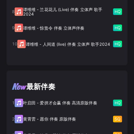
谭维维
-
兰花花儿 (Live) 伴奏 立体声 歌手
8
HQ
2024
9
HQ
谭维维
-
惊蛰令 伴奏 立体声伴奏
10
HQ
谭维维
-
人间道 (live) 伴奏 立体声 歌手2024
最新伴奏
1
HQ
叶启田
-
爱拼才会赢 伴奏 高清原版伴奏
2
SQ
黄霄雲
-
愿你 伴奏 原版伴奏