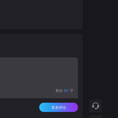
剩余
50
字
发表评论