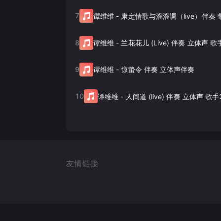
7
谭维维
-
康定情歌与溜溜调（live）伴奏
8
谭维维
-
兰花花儿 (Live) 伴奏 立体声 歌
9
谭维维
-
惊蛰令 伴奏 立体声伴奏
10
谭维维
-
人间道 (live) 伴奏 立体声 歌手
友情链接