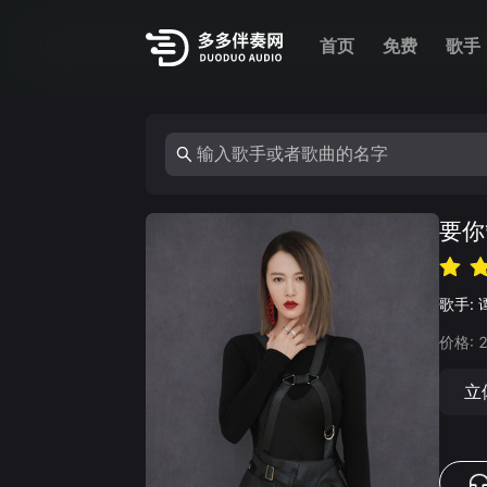
首页
免费
歌手
要你
歌手:
价格:
立