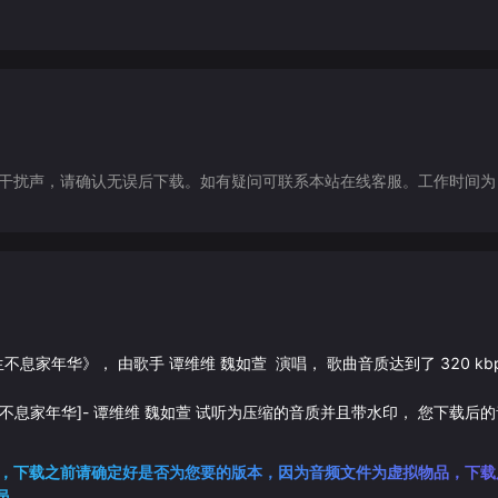
声，请确认无误后下载。如有疑问可联系本站在线客服。工作时间为（9:30-1
 声生不息家年华
》， 由歌手
谭维维
魏如萱
演唱， 歌曲音质达到了
320
kb
声生不息家年华]
-
谭维维
魏如萱
试听为压缩的音质并且带水印， 您下载后
，下载之前请确定好是否为您要的版本，因为音频文件为虚拟物品，下载
员