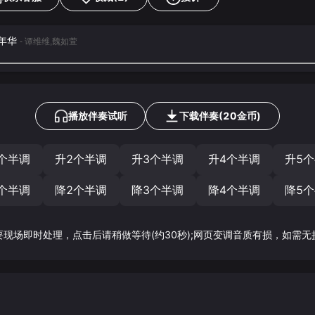
家年华
- 谭维维,魏如萱
播放伴奏试听
下载
伴奏
(
20
金币)
个半调
升2个半调
升3个半调
升4个半调
升5
个半调
降2个半调
降3个半调
降4个半调
降5
要现场即时处理，点击后请稍做等待(约30秒);网页变调音质有损，如需无