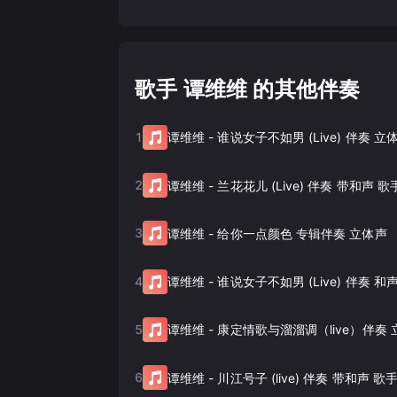
歌手 谭维维 的其他伴奏
1
谭维维
-
谁说女子不如男 (Live) 伴奏 
2
谭维维
-
兰花花儿 (Live) 伴奏 带和声 歌
3
谭维维
-
给你一点颜色 专辑伴奏 立体声
4
谭维维
-
谁说女子不如男 (Live) 伴奏 和
5
谭维维
-
康定情歌与溜溜调（live）伴奏
6
谭维维
-
川江号子 (live) 伴奏 带和声 歌手