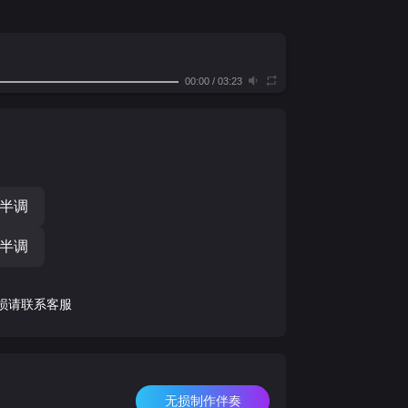
00:00
/
03:23
个半调
个半调
损请联系客服
无损制作伴奏