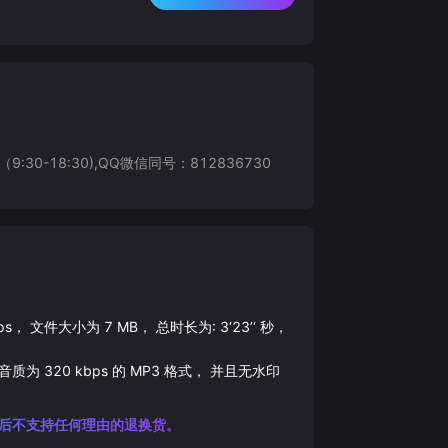
8:30),QQ微信同号：812836730
ps， 文件大小为
7
MB， 总时长为:
3‘23’‘
秒，
的音质为
320
kbps 的
MP3
格式， 并且无水印
后不支持任何理由的退换货。