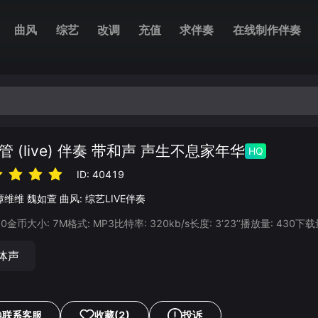
曲风
综艺
改调
充值
求伴奏
在线制作伴奏
管 (live) 伴奏 带和声 声生不息家年华
HQ
ID:
40419
谭维维
魏如萱
曲风:
综艺LIVE伴奏
20
金币
大小:
7
M
格式:
MP3
比特率:
320
kb/s
长度:
3‘23’‘
播放量:
430
下载
体声
联系客服
收藏
(2)
投诉