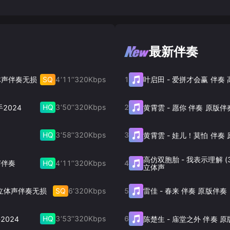
最新伴奏
SQ
4‘11’‘
320
Kbps
1
立体声伴奏无损
叶启田
-
爱拼才会赢 伴奏
HQ
3‘50’‘
320
Kbps
2
手2024
黄霄雲
-
愿你 伴奏 原版伴
HQ
3‘58’‘
320
Kbps
3
黄霄雲
-
娃儿！莫怕 伴奏 
高仿双胞胎
-
我表示理解 (
HQ
4‘11’‘
320
Kbps
4
声伴奏
立体声
SQ
6‘
320
Kbps
5
 立体声伴奏无损
雷佳
-
春来 伴奏 原版伴奏
HQ
3‘53’‘
320
Kbps
6
2024
陈楚生
-
庙堂之外 伴奏 原