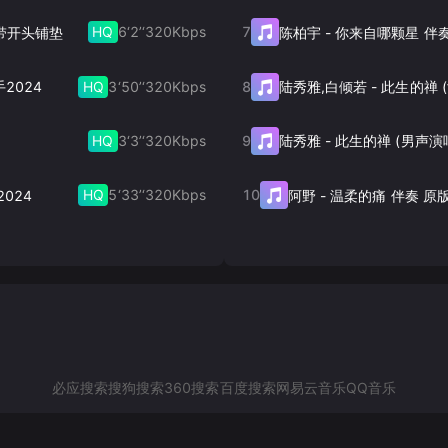
HQ
6‘2’‘
320
Kbps
7
 带开头铺垫
陈柏宇
-
你来自哪颗星 伴
HQ
3‘50’‘
320
Kbps
8
手2024
陆秀雅,白倾若
-
HQ
3‘3’‘
320
Kbps
9
陆秀雅
-
此生的禅 (男声演
HQ
5‘33’‘
320
Kbps
10
2024
阿野
-
温柔的痛 伴奏 原
必应搜索
搜狗搜索
360搜索
百度搜索
网易云音乐
QQ音乐