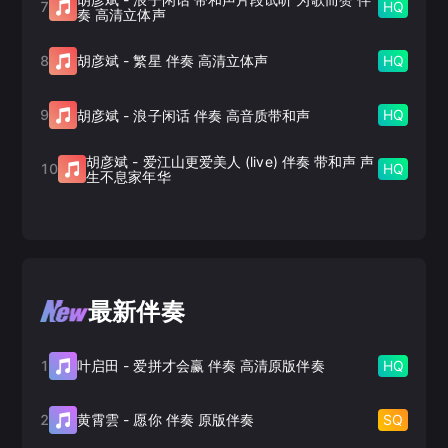
7
HQ
奏 高清立体声
8
HQ
胡彦斌
-
繁星 伴奏 高清立体声
9
HQ
胡彦斌
-
浪子闲话 伴奏 高音质带和声
胡彦斌
-
爱江山更爱美人 (live) 伴奏 带和声 声
10
HQ
生不息家年华
最新伴奏
1
HQ
叶启田
-
爱拼才会赢 伴奏 高清原版伴奏
2
SQ
黄霄雲
-
愿你 伴奏 原版伴奏