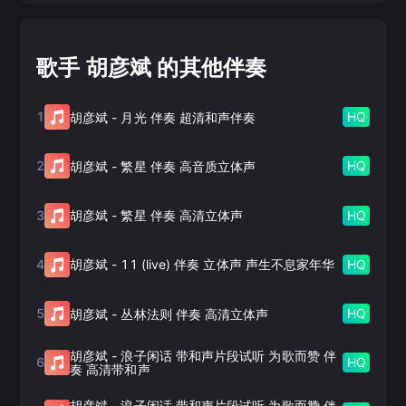
歌手 胡彦斌 的其他伴奏
1
HQ
胡彦斌
-
月光 伴奏 超清和声伴奏
2
HQ
胡彦斌
-
繁星 伴奏 高音质立体声
3
HQ
胡彦斌
-
繁星 伴奏 高清立体声
4
HQ
胡彦斌
-
11 (live) 伴奏 立体声 声生不息家年华
5
HQ
胡彦斌
-
丛林法则 伴奏 高清立体声
胡彦斌
-
浪子闲话 带和声片段试听 为歌而赞 伴
6
HQ
奏 高清带和声
胡彦斌
-
浪子闲话 带和声片段试听 为歌而赞 伴