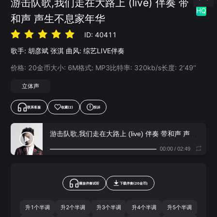
游击队歌,我们走在大路上 (live) 伴奏 带
HQ
和声 声生不息家年华
ID:
40411
歌手:
胡彦斌
张淇
曲风:
综艺LIVE伴奏
价格:
20
金币
大小:
6
M
格式:
MP3
比特率:
320
kb/s
长度:
2‘49’‘
立体声
联系客服
收藏
(2)
投诉
游击队歌,我们走在大路上 (live) 伴奏 带和声 声生不息家年华
00:00
/
02:49
播放伴奏试听
下载
伴奏
(
20
金币)
升1个半调
升2个半调
升3个半调
升4个半调
升5个半调