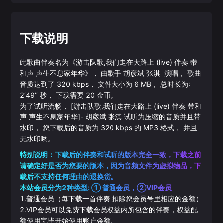
下载说明
此歌曲伴奏名为《
游击队歌,我们走在大路上 (live) 伴奏 带
和声 声生不息家年华
》， 由歌手
胡彦斌
张淇
演唱， 歌曲
音质达到了
320
kbps， 文件大小为
6
MB， 总时长为:
2‘49’‘
秒， 下载需要
20
金币。
为了试听流畅，
[游击队歌,我们走在大路上 (live) 伴奏 带和
声 声生不息家年华]
-
胡彦斌
张淇
试听为压缩的音质并且带
水印， 您下载后的音质为
320
kbps 的
MP3
格式， 并且
无水印哟。
特别说明：下载后的伴奏和试听的版本完全一致，下载之前
请确定好是否为您要的版本，因为音频文件为虚拟物品，下
载后不支持任何理由的退换货。
本站会员分为2种类型: ① 普通会员，②VIP会员
1.普通会员（每下载一首伴奏 扣除您会员号里相应的金额）
2.VIP会员可以免费下载会员权益内所包含的伴奏，权益配
额使用完毕开始使用账户余额。