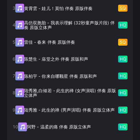
3
SQ
黄霄雲
-
娃儿！莫怕 伴奏 原版伴奏
高仿双胞胎
-
我表示理解 (32秒童声版片段) 伴
4
HQ
奏 原版立体声
5
SQ
雷佳
-
春来 伴奏 原版伴奏
6
HQ
陈楚生
-
庙堂之外 伴奏 原版和声
7
HQ
陈柏宇
-
你来自哪颗星 伴奏 原版和声
陆秀雅,白倾若
-
此生的禅 (女声演唱) 伴奏 原版
8
HQ
立体声
9
HQ
陆秀雅
-
此生的禅 (男声演唱) 伴奏 原版立体声
10
HQ
阿野
-
温柔的痛 伴奏 原版立体声