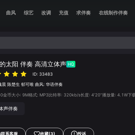
曲风
综艺
改调
充值
求伴奏
在线制作伴奏
的太阳 伴奏 高清立体声
HQ
ID:
33483
魏晨
陈楚生
郁可唯
曲风:
华语伴奏
20
金币
大小:
9
M
格式:
MP3
比特率:
320
kb/s
长度:
4‘20’‘
播放量:
4.1W
下
体声伴奏
联系客服
收藏
(3)
投诉