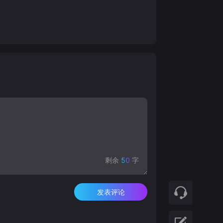
剩余
50
字
发表评论