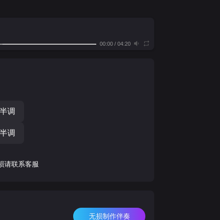
00:00
/
04:20
个半调
个半调
损请联系客服
无损制作伴奏