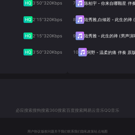
HQ
3‘50’‘
320
Kbps
7
陈柏宇
-
你来自哪颗星 伴
HQ
2‘15’‘
320
Kbps
8
陆秀雅,白倾若
-
HQ
2‘15’‘
320
Kbps
9
陆秀雅
-
此生的禅 (男声演
HQ
3‘50’‘
320
Kbps
10
阿野
-
温柔的痛 伴奏 原
必应搜索
搜狗搜索
360搜索
百度搜索
网易云音乐
QQ音乐
用户协议
版权问题
关于我们
联系我们
隐私政策
站点地图