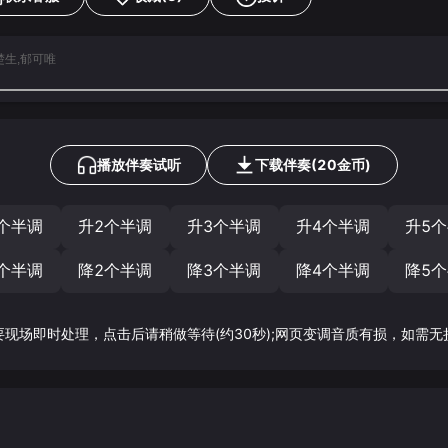
陈楚生,郁可唯
播放伴奏试听
下载
伴奏
(
20
金币)
个半调
升2个半调
升3个半调
升4个半调
升5
个半调
降2个半调
降3个半调
降4个半调
降5
要现场即时处理，点击后请稍做等待(约30秒);网页变调音质有损，如需无