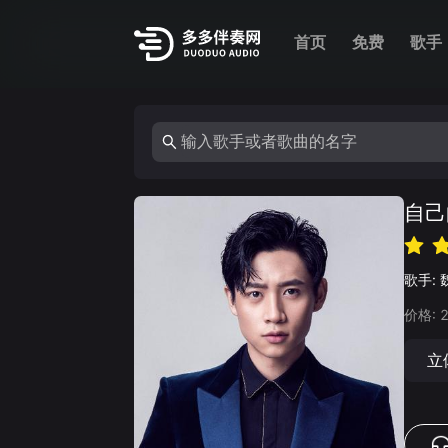
首页
免费
歌手
自己
歌手:
价格:
立