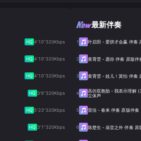
最新伴奏
HQ
4‘10’‘
320
Kbps
1
叶启田
-
爱拼才会赢 伴奏
HQ
4‘10’‘
320
Kbps
2
黄霄雲
-
愿你 伴奏 原版伴
HQ
4‘10’‘
320
Kbps
3
黄霄雲
-
娃儿！莫怕 伴奏 
高仿双胞胎
-
我表示理解 (
HQ
3‘6’‘
320
Kbps
4
立体声
HQ
5‘23’‘
320
Kbps
5
雷佳
-
春来 伴奏 原版伴奏
HQ
3‘1’‘
320
Kbps
6
陈楚生
-
庙堂之外 伴奏 原