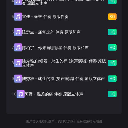
4
HQ
奏 原版立体声
5
SQ
雷佳
-
春来 伴奏 原版伴奏
6
HQ
陈楚生
-
庙堂之外 伴奏 原版和声
7
HQ
陈柏宇
-
你来自哪颗星 伴奏 原版和声
陆秀雅,白倾若
-
此生的禅 (女声演唱) 伴奏 原版
8
HQ
立体声
9
HQ
陆秀雅
-
此生的禅 (男声演唱) 伴奏 原版立体声
10
HQ
阿野
-
温柔的痛 伴奏 原版立体声
用户协议
版权问题
关于我们
联系我们
隐私政策
站点地图