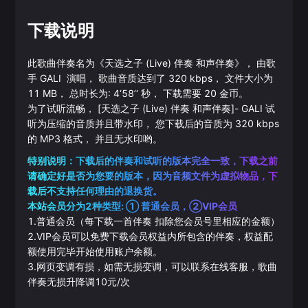
下载说明
此歌曲伴奏名为《
天选之子 (Live) 伴奏 和声伴奏
》， 由歌
手
GALI
演唱， 歌曲音质达到了
320
kbps， 文件大小为
11
MB， 总时长为:
4‘58’‘
秒， 下载需要
20
金币。
为了试听流畅，
[天选之子 (Live) 伴奏 和声伴奏]
-
GALI
试
听为压缩的音质并且带水印， 您下载后的音质为
320
kbps
的
MP3
格式， 并且无水印哟。
特别说明：下载后的伴奏和试听的版本完全一致，下载之前
请确定好是否为您要的版本，因为音频文件为虚拟物品，下
载后不支持任何理由的退换货。
本站会员分为2种类型: ① 普通会员，②VIP会员
1.普通会员（每下载一首伴奏 扣除您会员号里相应的金额）
2.VIP会员可以免费下载会员权益内所包含的伴奏，权益配
额使用完毕开始使用账户余额。
3.网页变调有损，如需无损变调，可以联系在线客服，歌曲
伴奏无损升降调10元/次