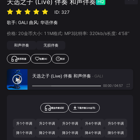
天选之子 (Live) 伴奏 和声伴奏
HQ
ID:
327
歌手:
GALI
曲风:
华语伴奏
价格:
20
金币
大小:
11
M
格式:
MP3
比特率:
320
kb/s
长度:
4‘58’‘
和声伴奏
无损伴奏
联系客服
收藏
(6)
投诉
天选之子 (Live) 伴奏 和声伴奏
- GALI
00:00
/
04:57
播放伴奏试听
下载
伴奏
(
20
金币)
升1个半调
升2个半调
升3个半调
升4个半调
升5个半调
降1个半调
降2个半调
降3个半调
降4个半调
降5个半调