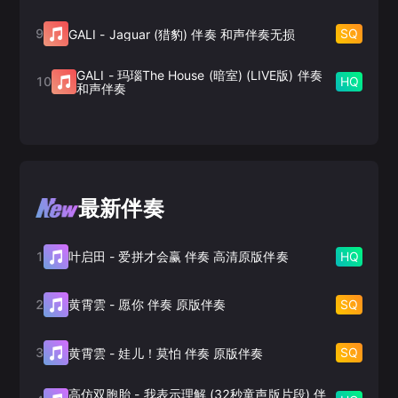
9
SQ
GALI
-
Jaguar (猎豹) 伴奏 和声伴奏无损
GALI
-
玛瑙The House (暗室) (LIVE版) 伴奏
10
HQ
和声伴奏
最新伴奏
1
HQ
叶启田
-
爱拼才会赢 伴奏 高清原版伴奏
2
SQ
黄霄雲
-
愿你 伴奏 原版伴奏
3
SQ
黄霄雲
-
娃儿！莫怕 伴奏 原版伴奏
高仿双胞胎
-
我表示理解 (32秒童声版片段) 伴