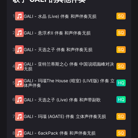
1
SQ
GALI
-
水晶 (Live) 伴奏 和声伴奏无损
2
SQ
GALI
-
悬浮术II 伴奏 和声伴奏无损
3
SQ
GALI
-
天选之子 伴奏 和声伴奏无损
GALI
-
亚特兰蒂斯之心 伴奏 中国说唱巅峰对决
4
SQ
无损
GALI
-
玛瑙The House (暗室) (LIVE版) 伴奏 立
5
HQ
体声伴奏
6
HQ
GALI
-
天选之子 (Live) 伴奏 和声带副歌
7
SQ
GALI
-
玛瑙 (AGATE) 伴奏 立体声伴奏无损
8
SQ
GALI
-
6ackPack 伴奏 和声伴奏无损