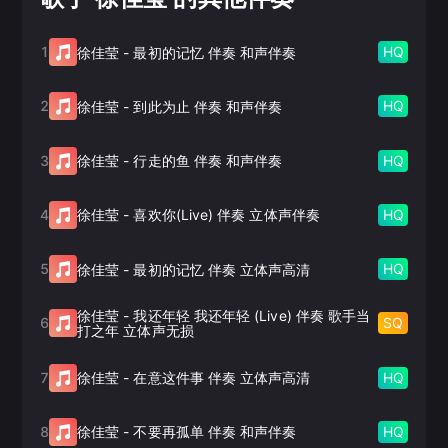
1
HQ
徐佳莹
-
最初的记忆 伴奏 和声伴奏
2
HQ
徐佳莹
-
到此为止 伴奏 和声伴奏
3
HQ
徐佳莹
-
行走的鱼 伴奏 和声伴奏
4
HQ
徐佳莹
-
喜欢你(Live) 伴奏 立体声伴奏
5
HQ
徐佳莹
-
最初的记忆 伴奏 立体声高清
徐佳莹
-
我还年轻 我还年轻 (Live) 伴奏 歌手当
6
SQ
打之年 立体声无损
7
HQ
徐佳莹
-
在意这件事 伴奏 立体声高清
8
HQ
徐佳莹
-
不要再孤单 伴奏 和声伴奏