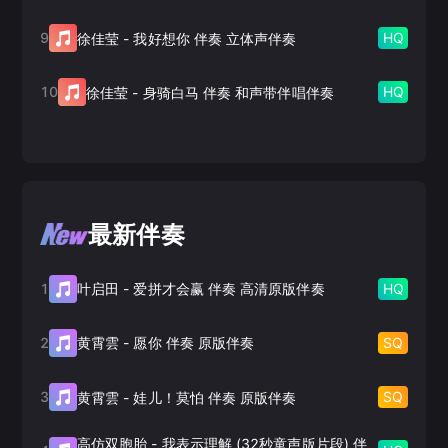
9
HQ
徐佳莹
-
我好想你 伴奏 立体声伴奏
10
HQ
徐佳莹
-
身骑白马 伴奏 和声带伴唱伴奏
最新伴奏
1
HQ
叶启田
-
爱拼才会赢 伴奏 高清原版伴奏
2
SQ
黄霄雲
-
愿你 伴奏 原版伴奏
3
SQ
黄霄雲
-
娃儿！莫怕 伴奏 原版伴奏
高仿双胞胎
-
我表示理解 (32秒童声版片段) 伴