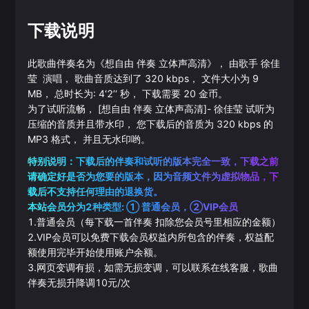
下载说明
此歌曲伴奏名为《
想自由 伴奏 立体声高清
》， 由歌手
徐佳
莹
演唱， 歌曲音质达到了
320
kbps， 文件大小为
9
MB， 总时长为:
4‘2’‘
秒， 下载需要
20
金币。
为了试听流畅，
[想自由 伴奏 立体声高清]
-
徐佳莹
试听为
压缩的音质并且带水印， 您下载后的音质为
320
kbps 的
MP3
格式， 并且无水印哟。
特别说明：下载后的伴奏和试听的版本完全一致，下载之前
请确定好是否为您要的版本，因为音频文件为虚拟物品，下
载后不支持任何理由的退换货。
本站会员分为2种类型: ① 普通会员，②VIP会员
1.普通会员（每下载一首伴奏 扣除您会员号里相应的金额）
2.VIP会员可以免费下载会员权益内所包含的伴奏，权益配
额使用完毕开始使用账户余额。
3.网页变调有损，如需无损变调，可以联系在线客服，歌曲
伴奏无损升降调10元/次