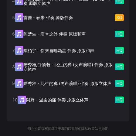
4
HQ
奏 原版立体声
5
SQ
雷佳
-
春来 伴奏 原版伴奏
6
HQ
陈楚生
-
庙堂之外 伴奏 原版和声
7
HQ
陈柏宇
-
你来自哪颗星 伴奏 原版和声
陆秀雅,白倾若
-
此生的禅 (女声演唱) 伴奏 原版
8
HQ
立体声
9
HQ
陆秀雅
-
此生的禅 (男声演唱) 伴奏 原版立体声
10
HQ
阿野
-
温柔的痛 伴奏 原版立体声
用户协议
版权问题
关于我们
联系我们
隐私政策
站点地图