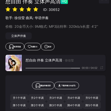
想自由 伴奏 立体声高清
HQ
ID:
30652
歌手:
徐佳莹
曲风:
华语伴奏
价格:
20
金币
大小:
9
M
格式:
MP3
比特率:
320
kb/s
长度:
4‘2’‘
立体声伴奏
联系客服
收藏
(3)
投诉
想自由 伴奏 立体声高清
- 徐佳莹
00:00
/
04:02
播放伴奏试听
下载
伴奏
(
20
金币)
升1个半调
升2个半调
升3个半调
升4个半调
升5个半调
降1个半调
降2个半调
降3个半调
降4个半调
降5个半调