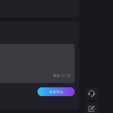
剩余
50
字
发表评论