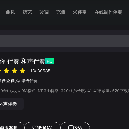
曲风
综艺
改调
充值
求伴奏
在线制作伴奏
你 伴奏 和声伴奏
HQ
ID:
30635
徐佳莹
曲风:
华语伴奏
20
金币
大小:
9
M
格式:
MP3
比特率:
320
kb/s
长度:
4‘14’‘
播放量:
520
下载
体声伴奏
联系客服
收藏
(3)
投诉