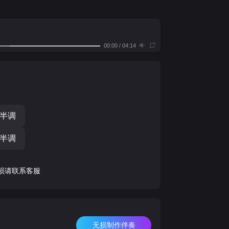
00:00
/
04:14
个半调
个半调
损请联系客服
无损制作伴奏