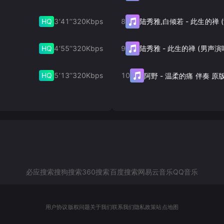
HQ
3‘41’‘
320
Kbps
8
陆秀雅,白倾若
-
HQ
4‘55’‘
320
Kbps
9
陆秀雅
-
此生的禅 (男声演
HQ
5‘13’‘
320
Kbps
10
阿野
-
温柔的痛 伴奏 原
必应搜索
搜狗搜索
360搜索
百度搜索
网易云音乐
QQ音乐
用户协议
版权问题
关于我们
联系我们
隐私政策
站点地图