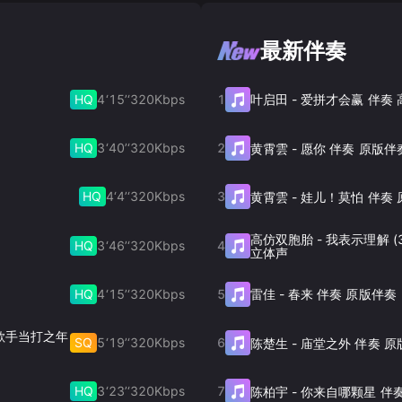
最新伴奏
HQ
4‘15’‘
320
Kbps
1
叶启田
-
爱拼才会赢 伴奏
HQ
3‘40’‘
320
Kbps
2
黄霄雲
-
愿你 伴奏 原版伴
HQ
4‘4’‘
320
Kbps
3
黄霄雲
-
娃儿！莫怕 伴奏 
高仿双胞胎
-
我表示理解 (
HQ
3‘46’‘
320
Kbps
4
立体声
HQ
4‘15’‘
320
Kbps
5
雷佳
-
春来 伴奏 原版伴奏
奏 歌手当打之年
SQ
5‘19’‘
320
Kbps
6
陈楚生
-
庙堂之外 伴奏 原
HQ
3‘23’‘
320
Kbps
7
陈柏宇
-
你来自哪颗星 伴