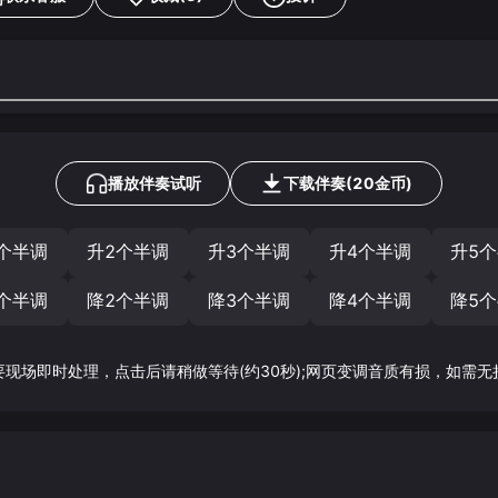
播放伴奏试听
下载
伴奏
(
20
金币)
个半调
升2个半调
升3个半调
升4个半调
升5
个半调
降2个半调
降3个半调
降4个半调
降5
要现场即时处理，点击后请稍做等待(约30秒);网页变调音质有损，如需无