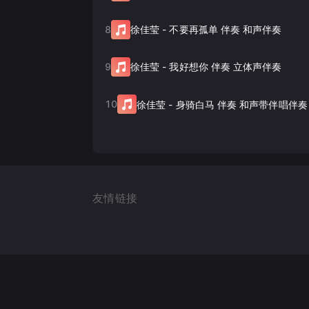
8
徐佳莹
-
不要再孤单 伴奏 和声伴奏
9
徐佳莹
-
我好想你 伴奏 立体声伴奏
10
徐佳莹
-
身骑白马 伴奏 和声带伴唱伴奏
友情链接