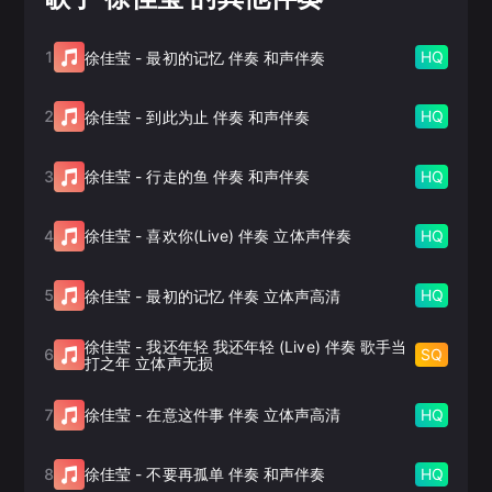
1
HQ
徐佳莹
-
最初的记忆 伴奏 和声伴奏
2
HQ
徐佳莹
-
到此为止 伴奏 和声伴奏
3
HQ
徐佳莹
-
行走的鱼 伴奏 和声伴奏
4
HQ
徐佳莹
-
喜欢你(Live) 伴奏 立体声伴奏
5
HQ
徐佳莹
-
最初的记忆 伴奏 立体声高清
徐佳莹
-
我还年轻 我还年轻 (Live) 伴奏 歌手当
6
SQ
打之年 立体声无损
7
HQ
徐佳莹
-
在意这件事 伴奏 立体声高清
8
HQ
徐佳莹
-
不要再孤单 伴奏 和声伴奏