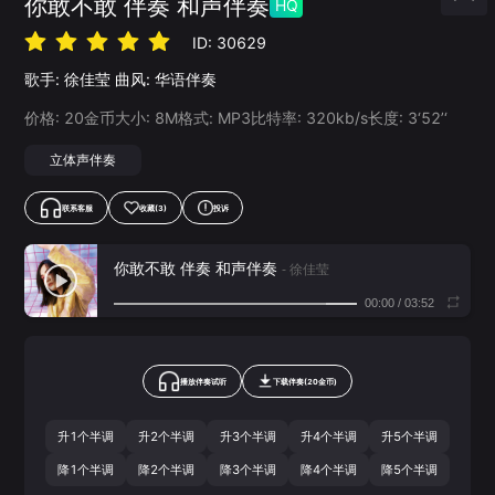
你敢不敢 伴奏 和声伴奏
HQ
ID:
30629
歌手:
徐佳莹
曲风:
华语伴奏
价格:
20
金币
大小:
8
M
格式:
MP3
比特率:
320
kb/s
长度:
3‘52’‘
立体声伴奏
联系客服
收藏
(3)
投诉
你敢不敢 伴奏 和声伴奏
- 徐佳莹
00:00
/
03:52
播放伴奏试听
下载
伴奏
(
20
金币)
升1个半调
升2个半调
升3个半调
升4个半调
升5个半调
降1个半调
降2个半调
降3个半调
降4个半调
降5个半调