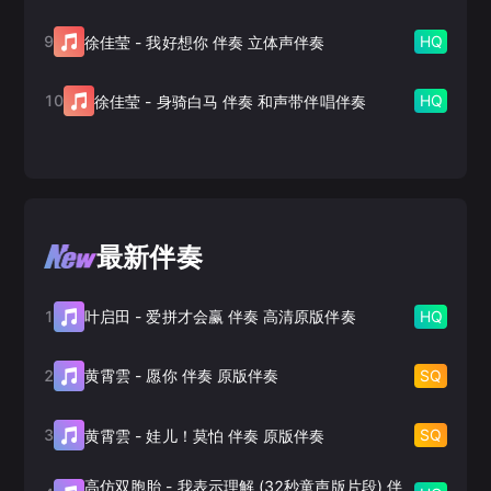
9
HQ
徐佳莹
-
我好想你 伴奏 立体声伴奏
10
HQ
徐佳莹
-
身骑白马 伴奏 和声带伴唱伴奏
最新伴奏
1
HQ
叶启田
-
爱拼才会赢 伴奏 高清原版伴奏
2
SQ
黄霄雲
-
愿你 伴奏 原版伴奏
3
SQ
黄霄雲
-
娃儿！莫怕 伴奏 原版伴奏
高仿双胞胎
-
我表示理解 (32秒童声版片段) 伴