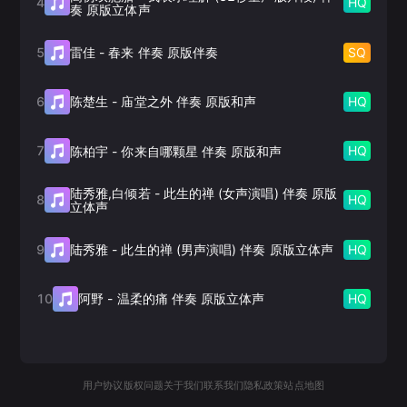
4
HQ
奏 原版立体声
5
SQ
雷佳
-
春来 伴奏 原版伴奏
6
HQ
陈楚生
-
庙堂之外 伴奏 原版和声
7
HQ
陈柏宇
-
你来自哪颗星 伴奏 原版和声
陆秀雅,白倾若
-
此生的禅 (女声演唱) 伴奏 原版
8
HQ
立体声
9
HQ
陆秀雅
-
此生的禅 (男声演唱) 伴奏 原版立体声
10
HQ
阿野
-
温柔的痛 伴奏 原版立体声
用户协议
版权问题
关于我们
联系我们
隐私政策
站点地图