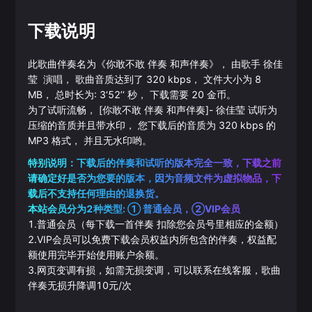
下载说明
此歌曲伴奏名为《
你敢不敢 伴奏 和声伴奏
》， 由歌手
徐佳
莹
演唱， 歌曲音质达到了
320
kbps， 文件大小为
8
MB， 总时长为:
3‘52’‘
秒， 下载需要
20
金币。
为了试听流畅，
[你敢不敢 伴奏 和声伴奏]
-
徐佳莹
试听为
压缩的音质并且带水印， 您下载后的音质为
320
kbps 的
MP3
格式， 并且无水印哟。
特别说明：下载后的伴奏和试听的版本完全一致，下载之前
请确定好是否为您要的版本，因为音频文件为虚拟物品，下
载后不支持任何理由的退换货。
本站会员分为2种类型: ① 普通会员，②VIP会员
1.普通会员（每下载一首伴奏 扣除您会员号里相应的金额）
2.VIP会员可以免费下载会员权益内所包含的伴奏，权益配
额使用完毕开始使用账户余额。
3.网页变调有损，如需无损变调，可以联系在线客服，歌曲
伴奏无损升降调10元/次