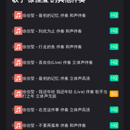
1
HQ
徐佳莹
-
最初的记忆 伴奏 和声伴奏
2
HQ
徐佳莹
-
到此为止 伴奏 和声伴奏
3
HQ
徐佳莹
-
行走的鱼 伴奏 和声伴奏
4
HQ
徐佳莹
-
喜欢你(Live) 伴奏 立体声伴奏
5
HQ
徐佳莹
-
最初的记忆 伴奏 立体声高清
徐佳莹
-
我还年轻 我还年轻 (Live) 伴奏 歌手当
6
SQ
打之年 立体声无损
7
HQ
徐佳莹
-
在意这件事 伴奏 立体声高清
8
HQ
徐佳莹
-
不要再孤单 伴奏 和声伴奏