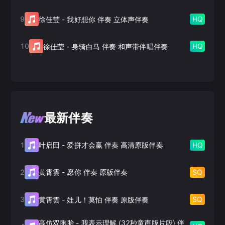
9
HQ
徐佳莹
-
我好想你 伴奏 立体声伴奏
10
HQ
徐佳莹
-
身骑白马 伴奏 和声带伴唱伴奏
最新伴奏
1
HQ
叶启田
-
爱拼才会赢 伴奏 高清原版伴奏
2
SQ
黄霄雲
-
愿你 伴奏 原版伴奏
3
SQ
黄霄雲
-
娃儿！莫怕 伴奏 原版伴奏
高仿双胞胎
-
我表示理解 (32秒童声版片段) 伴