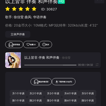
以上皆非 伴奏 和声伴奏
HQ
ID:
30627
歌手:
徐佳莹
曲风:
华语伴奏
价格:
20
金币
大小:
10
M
格式:
MP3
比特率:
320
kb/s
长度:
4‘32’‘
立体声伴奏
联系客服
收藏
(3)
投诉
以上皆非 伴奏 和声伴奏
- 徐佳莹
00:00
/
04:32
播放伴奏试听
下载
伴奏
(
20
金币)
升1个半调
升2个半调
升3个半调
升4个半调
升5个半调
降1个半调
降2个半调
降3个半调
降4个半调
降5个半调