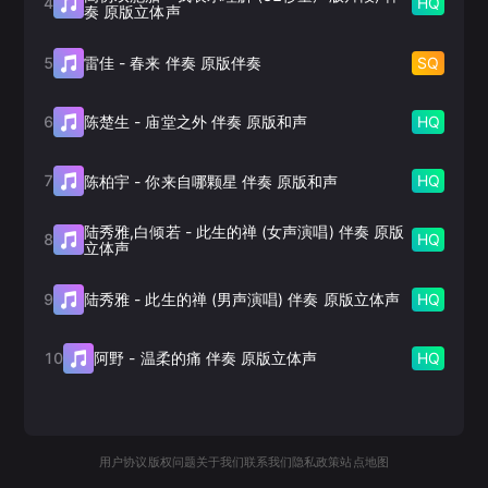
4
HQ
奏 原版立体声
5
SQ
雷佳
-
春来 伴奏 原版伴奏
6
HQ
陈楚生
-
庙堂之外 伴奏 原版和声
7
HQ
陈柏宇
-
你来自哪颗星 伴奏 原版和声
陆秀雅,白倾若
-
此生的禅 (女声演唱) 伴奏 原版
8
HQ
立体声
9
HQ
陆秀雅
-
此生的禅 (男声演唱) 伴奏 原版立体声
10
HQ
阿野
-
温柔的痛 伴奏 原版立体声
用户协议
版权问题
关于我们
联系我们
隐私政策
站点地图