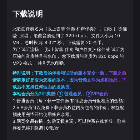
下载说明
此歌曲伴奏名为《
以上皆非 伴奏 和声伴奏
》， 由歌手
徐佳
莹
演唱， 歌曲音质达到了
320
kbps， 文件大小为
10
MB， 总时长为:
4‘32’‘
秒， 下载需要
20
金币。
为了试听流畅，
[以上皆非 伴奏 和声伴奏]
-
徐佳莹
试听为
压缩的音质并且带水印， 您下载后的音质为
320
kbps 的
MP3
格式， 并且无水印哟。
特别说明：下载后的伴奏和试听的版本完全一致，下载之前
请确定好是否为您要的版本，因为音频文件为虚拟物品，下
载后不支持任何理由的退换货。
本站会员分为2种类型: ① 普通会员，②VIP会员
1.普通会员（每下载一首伴奏 扣除您会员号里相应的金额）
2.VIP会员可以免费下载会员权益内所包含的伴奏，权益配
额使用完毕开始使用账户余额。
3.网页变调有损，如需无损变调，可以联系在线客服，歌曲
伴奏无损升降调10元/次