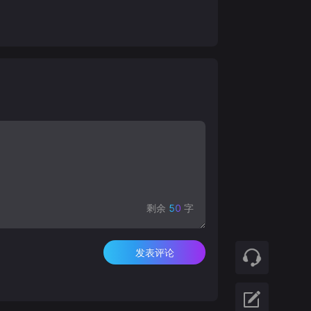
剩余
50
字
发表评论