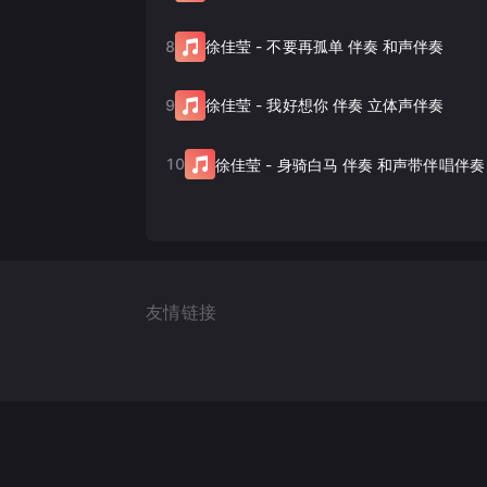
8
徐佳莹
-
不要再孤单 伴奏 和声伴奏
9
徐佳莹
-
我好想你 伴奏 立体声伴奏
10
徐佳莹
-
身骑白马 伴奏 和声带伴唱伴奏
友情链接