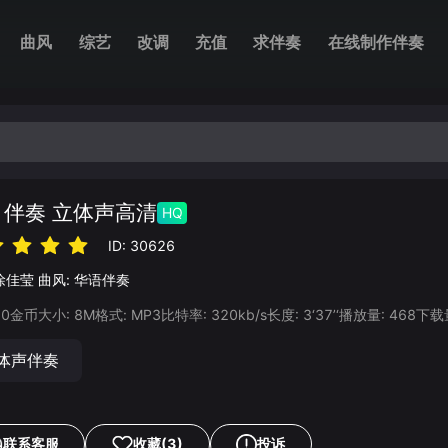
曲风
综艺
改调
充值
求伴奏
在线制作伴奏
 伴奏 立体声高清
HQ
ID:
30626
徐佳莹
曲风:
华语伴奏
20
金币
大小:
8
M
格式:
MP3
比特率:
320
kb/s
长度:
3‘37’‘
播放量:
468
下载
体声伴奏
联系客服
收藏
(3)
投诉