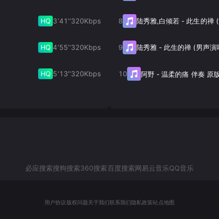
HQ
3‘41’‘
320
Kbps
8
陆秀雅,白倾若
-
HQ
4‘55’‘
320
Kbps
9
陆秀雅
-
此生的禅 (男声演
HQ
5‘13’‘
320
Kbps
10
阿野
-
温柔的痛 伴奏 原
必应搜索
搜狗搜索
360搜索
百度搜索
网易云音乐
QQ音乐
用户协议
版权问题
关于我们
联系我们
隐私政策
站点地图