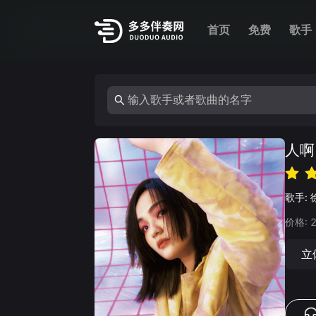
首页
免费
歌手
人啊
歌手:
价格:
立