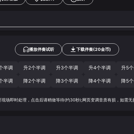
播放伴奏试听
下载
伴奏
(
20
金币)
个半调
升2个半调
升3个半调
升4个半调
升5
个半调
降2个半调
降3个半调
降4个半调
降5
要现场即时处理，点击后请稍做等待(约30秒);网页变调音质有损，如需无