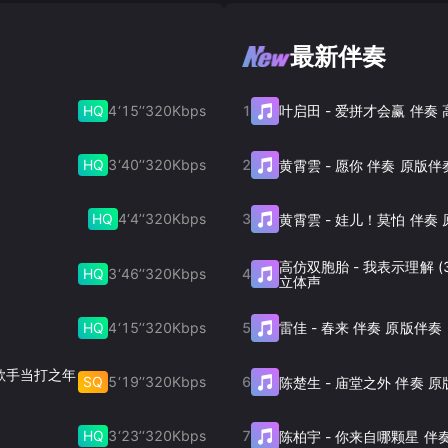
最新伴奏
HQ
4‘15’‘
320
Kbps
1
叶启田
-
爱拼才会赢 伴奏
HQ
3‘40’‘
320
Kbps
2
黄霄雲
-
愿你 伴奏 原版伴
HQ
4‘4’‘
320
Kbps
3
黄霄雲
-
娃儿！莫怕 伴奏 
高仿双胞胎
-
我表示理解 (
HQ
3‘46’‘
320
Kbps
4
立体声
HQ
4‘15’‘
320
Kbps
5
雷佳
-
春来 伴奏 原版伴奏
奏 歌手当打之年
SQ
5‘19’‘
320
Kbps
6
陈楚生
-
庙堂之外 伴奏 原
HQ
3‘23’‘
320
Kbps
7
陈柏宇
-
你来自哪颗星 伴