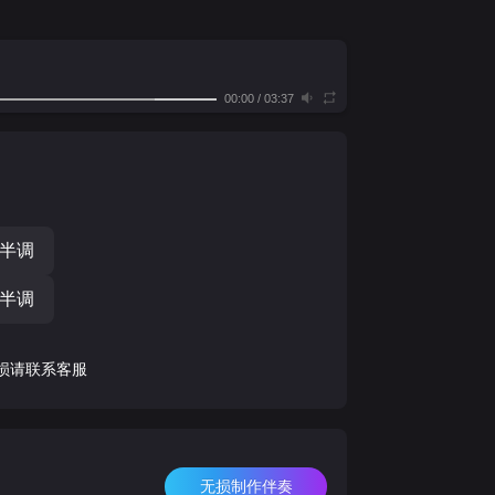
00:00
/
03:37
个半调
个半调
损请联系客服
无损制作伴奏