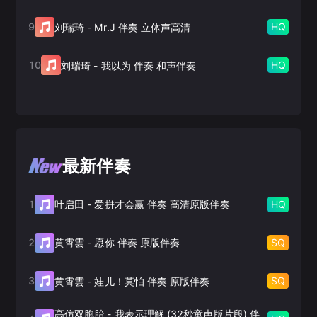
9
HQ
刘瑞琦
-
Mr.J 伴奏 立体声高清
10
HQ
刘瑞琦
-
我以为 伴奏 和声伴奏
最新伴奏
1
HQ
叶启田
-
爱拼才会赢 伴奏 高清原版伴奏
2
SQ
黄霄雲
-
愿你 伴奏 原版伴奏
3
SQ
黄霄雲
-
娃儿！莫怕 伴奏 原版伴奏
高仿双胞胎
-
我表示理解 (32秒童声版片段) 伴