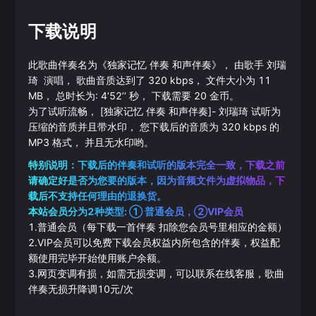
下载说明
此歌曲伴奏名为《
独家记忆 伴奏 和声伴奏
》， 由歌手
刘瑞
琦
演唱， 歌曲音质达到了
320
kbps， 文件大小为
11
MB， 总时长为:
4‘52’‘
秒， 下载需要
20
金币。
为了试听流畅，
[独家记忆 伴奏 和声伴奏]
-
刘瑞琦
试听为
压缩的音质并且带水印， 您下载后的音质为
320
kbps 的
MP3
格式， 并且无水印哟。
特别说明：下载后的伴奏和试听的版本完全一致，下载之前
请确定好是否为您要的版本，因为音频文件为虚拟物品，下
载后不支持任何理由的退换货。
本站会员分为2种类型: ① 普通会员，②VIP会员
1.普通会员（每下载一首伴奏 扣除您会员号里相应的金额）
2.VIP会员可以免费下载会员权益内所包含的伴奏，权益配
额使用完毕开始使用账户余额。
3.网页变调有损，如需无损变调，可以联系在线客服，歌曲
伴奏无损升降调10元/次