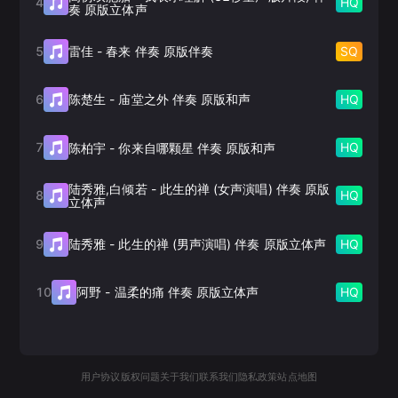
4
HQ
奏 原版立体声
5
SQ
雷佳
-
春来 伴奏 原版伴奏
6
HQ
陈楚生
-
庙堂之外 伴奏 原版和声
7
HQ
陈柏宇
-
你来自哪颗星 伴奏 原版和声
陆秀雅,白倾若
-
此生的禅 (女声演唱) 伴奏 原版
8
HQ
立体声
9
HQ
陆秀雅
-
此生的禅 (男声演唱) 伴奏 原版立体声
10
HQ
阿野
-
温柔的痛 伴奏 原版立体声
用户协议
版权问题
关于我们
联系我们
隐私政策
站点地图