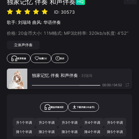
独家记忆 伴奏 和声伴奏
HQ
ID:
30573
歌手:
刘瑞琦
曲风:
华语伴奏
价格:
20
金币
大小:
11
M
格式:
MP3
比特率:
320
kb/s
长度:
4‘52’‘
立体声伴奏
联系客服
收藏
(3)
投诉
独家记忆 伴奏 和声伴奏
- 刘瑞琦
00:00
/
04:52
播放伴奏试听
下载
伴奏
(
20
金币)
升1个半调
升2个半调
升3个半调
升4个半调
升5个半调
降1个半调
降2个半调
降3个半调
降4个半调
降5个半调