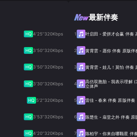
最新伴奏
HQ
4‘25’‘
320
Kbps
1
叶启田
-
爱拼才会赢 伴奏
HQ
3‘50’‘
320
Kbps
2
黄霄雲
-
愿你 伴奏 原版伴
HQ
3‘50’‘
320
Kbps
3
黄霄雲
-
娃儿！莫怕 伴奏 
高仿双胞胎
-
我表示理解 (
HQ
3‘30’‘
320
Kbps
4
立体声
HQ
5‘2’‘
320
Kbps
5
雷佳
-
春来 伴奏 原版伴奏
HQ
3‘53’‘
320
Kbps
6
陈楚生
-
庙堂之外 伴奏 原
HQ
4‘20’‘
320
Kbps
7
陈柏宇
-
你来自哪颗星 伴