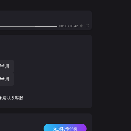
00:00
/
03:42
个半调
个半调
损请联系客服
无损制作伴奏