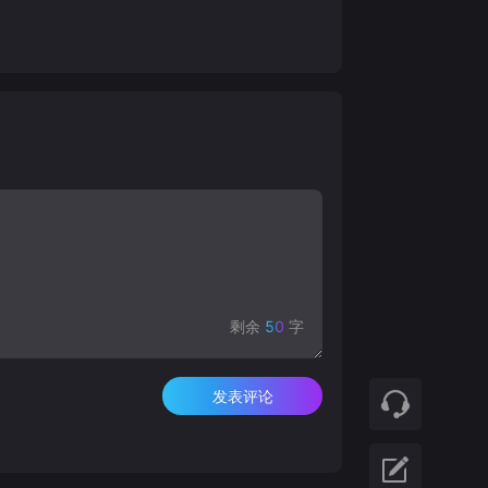
剩余
50
字
发表评论