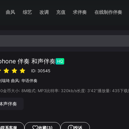
曲风
综艺
改调
充值
求伴奏
在线制作伴奏
yphone 伴奏 和声伴奏
HQ
ID:
30545
刘瑞琦
曲风:
华语伴奏
20
金币
大小:
8
M
格式:
MP3
比特率:
320
kb/s
长度:
3‘42’‘
播放量:
435
下载
体声伴奏
联系客服
收藏
(3)
投诉