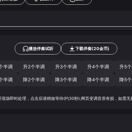
播放伴奏试听
下载
伴奏
(
20
金币)
个半调
升2个半调
升3个半调
升4个半调
升5
个半调
降2个半调
降3个半调
降4个半调
降5
要现场即时处理，点击后请稍做等待(约30秒);网页变调音质有损，如需无