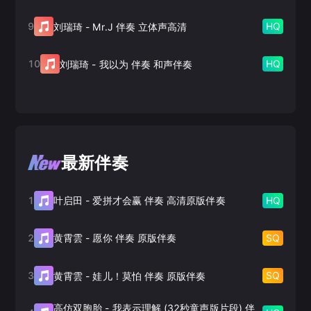
9
HQ
刘瑞琦
-
Mr.J 伴奏 立体声高清
10
HQ
刘瑞琦
-
我以为 伴奏 和声伴奏
最新伴奏
1
HQ
叶启田
-
爱拼才会赢 伴奏 高清原版伴奏
2
SQ
黄霄雲
-
愿你 伴奏 原版伴奏
3
SQ
黄霄雲
-
娃儿！莫怕 伴奏 原版伴奏
高仿双胞胎
-
我表示理解 (32秒童声版片段) 伴