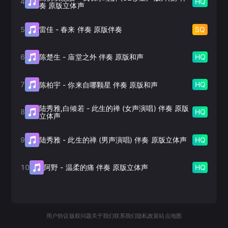
4
HQ
奏 原版立体声
5
SQ
雷佳
-
春来 伴奏 原版伴奏
6
HQ
陈楚生
-
庙堂之外 伴奏 原版和声
7
HQ
陈柏宇
-
你来自哪颗星 伴奏 原版和声
陆秀雅,白倾若
-
此生的禅 (女声演唱) 伴奏 原版
8
HQ
立体声
9
HQ
陆秀雅
-
此生的禅 (男声演唱) 伴奏 原版立体声
10
HQ
阿野
-
温柔的痛 伴奏 原版立体声
用户协议
版权问题
关于我们
联系我们
隐私政策
站点地图