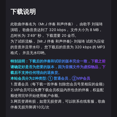
下载说明
此歌曲伴奏名为《
Mr.J 伴奏 和声伴奏
》， 由歌手
刘瑞琦
演唱， 歌曲音质达到了
320
kbps， 文件大小为
8
MB，
总时长为:
3‘49’‘
秒， 下载需要
20
金币。
为了试听流畅，
[Mr.J 伴奏 和声伴奏]
-
刘瑞琦
试听为压缩
的音质并且带水印， 您下载后的音质为
320
kbps 的
MP3
格式， 并且无水印哟。
特别说明：下载后的伴奏和试听的版本完全一致，下载之前
请确定好是否为您要的版本，因为音频文件为虚拟物品，下
载后不支持任何理由的退换货。
本站会员分为2种类型: ① 普通会员，②VIP会员
1.普通会员（每下载一首伴奏 扣除您会员号里相应的金额）
2.VIP会员可以免费下载会员权益内所包含的伴奏，权益配
额使用完毕开始使用账户余额。
3.网页变调有损，如需无损变调，可以联系在线客服，歌曲
伴奏无损升降调10元/次