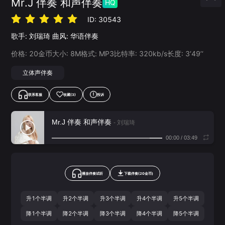
Mr.J 伴奏 和声伴奏
HQ
ID:
30543
歌手:
刘瑞琦
曲风:
华语伴奏
价格:
20
金币
大小:
8
M
格式:
MP3
比特率:
320
kb/s
长度:
3‘49’‘
立体声伴奏
联系客服
收藏
(3)
投诉
Mr.J 伴奏 和声伴奏
- 刘瑞琦
00:00
/
03:49
播放伴奏试听
下载
伴奏
(
20
金币)
升1个半调
升2个半调
升3个半调
升4个半调
升5个半调
降1个半调
降2个半调
降3个半调
降4个半调
降5个半调