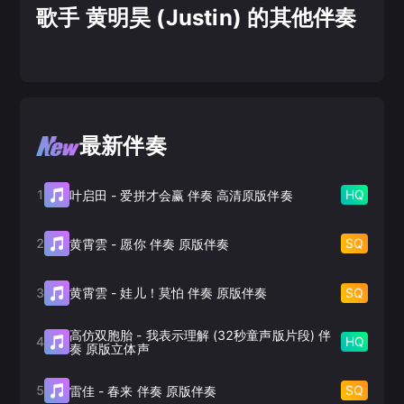
歌手 黄明昊 (Justin) 的其他伴奏
最新伴奏
1
HQ
叶启田
-
爱拼才会赢 伴奏 高清原版伴奏
2
SQ
黄霄雲
-
愿你 伴奏 原版伴奏
3
SQ
黄霄雲
-
娃儿！莫怕 伴奏 原版伴奏
高仿双胞胎
-
我表示理解 (32秒童声版片段) 伴
4
HQ
奏 原版立体声
5
SQ
雷佳
-
春来 伴奏 原版伴奏