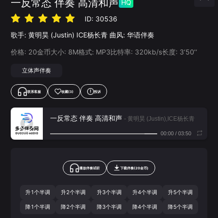
一反常态 伴奏 高清和声
HQ
ID:
30536
歌手:
黄明昊 (Justin)
ICE杨长青
曲风:
华语伴奏
价格:
20
金币
大小:
8
M
格式:
MP3
比特率:
320
kb/s
长度:
3‘50’‘
立体声伴奏
联系客服
收藏
(3)
投诉
一反常态 伴奏 高清和声
- 黄明昊 (Justin),ICE杨长青
00:00
/
03:50
播放伴奏试听
下载
伴奏
(
20
金币)
升1个半调
升2个半调
升3个半调
升4个半调
升5个半调
降1个半调
降2个半调
降3个半调
降4个半调
降5个半调