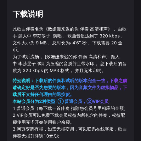
下载说明
此歌曲伴奏名为《
致姗姗来迟的你 伴奏 高清和声
》， 由歌
手
颜人中
李莎旻子
演唱， 歌曲音质达到了
320
kbps，
文件大小为
9
MB， 总时长为:
4‘6’‘
秒， 下载需要
20
金
币。
为了试听流畅，
[致姗姗来迟的你 伴奏 高清和声]
-
颜人
中
李莎旻子
试听为压缩的音质并且带水印， 您下载后的音
质为
320
kbps 的
MP3
格式， 并且无水印哟。
特别说明：下载后的伴奏和试听的版本完全一致，下载之前
请确定好是否为您要的版本，因为音频文件为虚拟物品，下
载后不支持任何理由的退换货。
本站会员分为2种类型: ① 普通会员，②VIP会员
1.普通会员（每下载一首伴奏 扣除您会员号里相应的金额）
2.VIP会员可以免费下载会员权益内所包含的伴奏，权益配
额使用完毕开始使用账户余额。
3.网页变调有损，如需无损变调，可以联系在线客服，歌曲
伴奏无损升降调10元/次