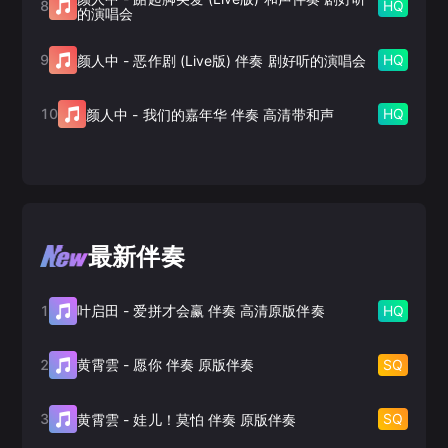
8
HQ
的演唱会
9
HQ
颜人中
-
恶作剧 (Live版) 伴奏 剧好听的演唱会
10
HQ
颜人中
-
我们的嘉年华 伴奏 高清带和声
最新伴奏
1
HQ
叶启田
-
爱拼才会赢 伴奏 高清原版伴奏
2
SQ
黄霄雲
-
愿你 伴奏 原版伴奏
3
SQ
黄霄雲
-
娃儿！莫怕 伴奏 原版伴奏