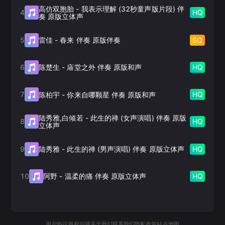
高仿双胞胎
-
我表示理解 (32秒童声版片段) 伴
4
HQ
奏 原版立体声
5
SQ
雷佳
-
春来 伴奏 原版伴奏
6
HQ
陈楚生
-
庙堂之外 伴奏 原版和声
7
HQ
陈柏宇
-
你来自哪颗星 伴奏 原版和声
陆秀雅,白倾若
-
此生的禅 (女声演唱) 伴奏 原版
8
HQ
立体声
9
HQ
陆秀雅
-
此生的禅 (男声演唱) 伴奏 原版立体声
10
HQ
阿野
-
温柔的痛 伴奏 原版立体声
用户协议
版权问题
关于我们
联系我们
隐私政策
站点地图