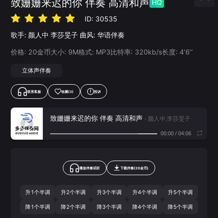
致姗姗来迟的你 伴奏 高清和声
HQ
ID:
30535
歌手:
颜人中
李莎旻子
曲风:
华语伴奏
价格:
20
金币
大小:
9
M
格式:
MP3
比特率:
320
kb/s
长度:
4‘6’‘
立体声伴奏
联系客服
收藏
(3)
投诉
致姗姗来迟的你 伴奏 高清和声
- 颜人中,李莎旻子
00:00
/
04:06
播放伴奏试听
下载
伴奏
(
20
金币)
升1个半调
升2个半调
升3个半调
升4个半调
升5个半调
降1个半调
降2个半调
降3个半调
降4个半调
降5个半调