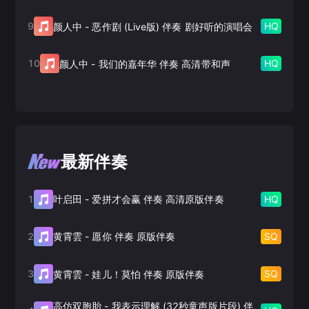
9
HQ
颜人中
-
恶作剧 (Live版) 伴奏 剧好听的演唱会
10
HQ
颜人中
-
我们的嘉年华 伴奏 高清带和声
最新伴奏
1
HQ
叶启田
-
爱拼才会赢 伴奏 高清原版伴奏
2
SQ
黄霄雲
-
愿你 伴奏 原版伴奏
3
SQ
黄霄雲
-
娃儿！莫怕 伴奏 原版伴奏
高仿双胞胎
-
我表示理解 (32秒童声版片段) 伴