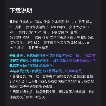
下载说明
此歌曲伴奏名为《
篡改 伴奏 立体声高清
》， 由歌手
颜人
中
演唱， 歌曲音质达到了
320
kbps， 文件大小为
8
MB， 总时长为:
3‘52’‘
秒， 下载需要
20
金币。
为了试听流畅，
[篡改 伴奏 立体声高清]
-
颜人中
试听为压
缩的音质并且带水印， 您下载后的音质为
320
kbps 的
MP3
格式， 并且无水印哟。
特别说明：下载后的伴奏和试听的版本完全一致，下载之前
请确定好是否为您要的版本，因为音频文件为虚拟物品，下
载后不支持任何理由的退换货。
本站会员分为2种类型: ① 普通会员，②VIP会员
1.普通会员（每下载一首伴奏 扣除您会员号里相应的金额）
2.VIP会员可以免费下载会员权益内所包含的伴奏，权益配
额使用完毕开始使用账户余额。
3.网页变调有损，如需无损变调，可以联系在线客服，歌曲
伴奏无损升降调10元/次