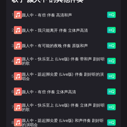
1
HQ
颜人中
-
有些 伴奏 高清和声
2
HQ
颜人中
-
我只能离开 伴奏 立体声高清
3
HQ
颜人中
-
有可能的夜晚 伴奏 原版和声
颜人中
-
快乐至上 (Live版) 伴奏 带和声 剧好听
4
HQ
的歌
颜人中
-
踮起脚尖爱 (Live版) 伴奏 剧好听的演
5
HQ
唱会
6
HQ
颜人中
-
有些 伴奏 立体声高清
颜人中
-
快乐至上 (Live版) 伴奏 立体声 剧好听
7
HQ
的歌
颜人中
-
踮起脚尖爱 (Live版) 和声伴奏 剧好听
8
HQ
的演唱会