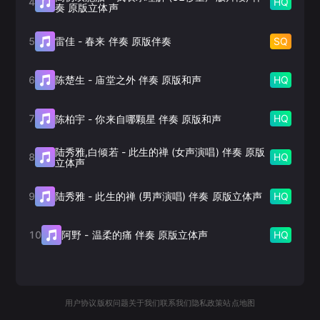
4
HQ
奏 原版立体声
5
SQ
雷佳
-
春来 伴奏 原版伴奏
6
HQ
陈楚生
-
庙堂之外 伴奏 原版和声
7
HQ
陈柏宇
-
你来自哪颗星 伴奏 原版和声
陆秀雅,白倾若
-
此生的禅 (女声演唱) 伴奏 原版
8
HQ
立体声
9
HQ
陆秀雅
-
此生的禅 (男声演唱) 伴奏 原版立体声
10
HQ
阿野
-
温柔的痛 伴奏 原版立体声
用户协议
版权问题
关于我们
联系我们
隐私政策
站点地图