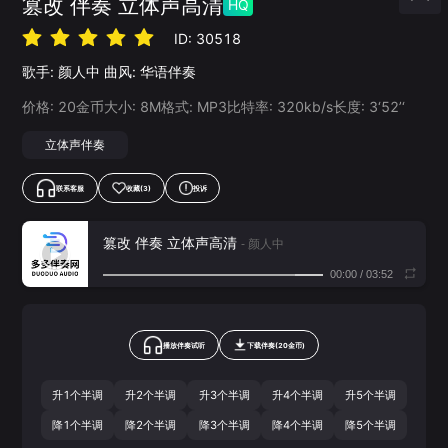
篡改 伴奏 立体声高清
HQ
ID:
30518
歌手:
颜人中
曲风:
华语伴奏
价格:
20
金币
大小:
8
M
格式:
MP3
比特率:
320
kb/s
长度:
3‘52’‘
立体声伴奏
联系客服
收藏
(3)
投诉
篡改 伴奏 立体声高清
- 颜人中
00:00
/
03:52
播放伴奏试听
下载
伴奏
(
20
金币)
升1个半调
升2个半调
升3个半调
升4个半调
升5个半调
降1个半调
降2个半调
降3个半调
降4个半调
降5个半调