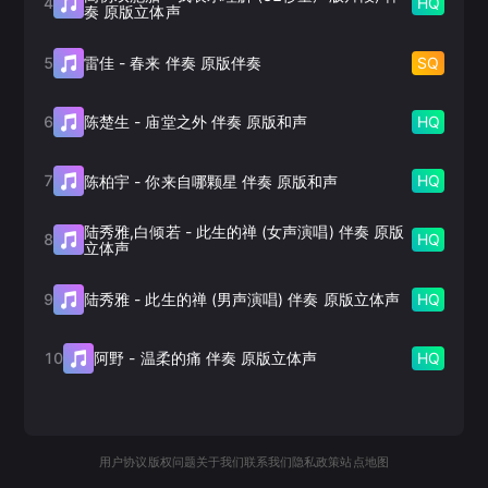
4
HQ
奏 原版立体声
5
SQ
雷佳
-
春来 伴奏 原版伴奏
6
HQ
陈楚生
-
庙堂之外 伴奏 原版和声
7
HQ
陈柏宇
-
你来自哪颗星 伴奏 原版和声
陆秀雅,白倾若
-
此生的禅 (女声演唱) 伴奏 原版
8
HQ
立体声
9
HQ
陆秀雅
-
此生的禅 (男声演唱) 伴奏 原版立体声
10
HQ
阿野
-
温柔的痛 伴奏 原版立体声
用户协议
版权问题
关于我们
联系我们
隐私政策
站点地图