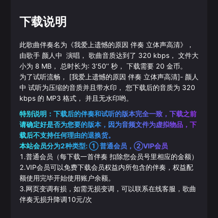
下载说明
此歌曲伴奏名为《
我爱上遗憾的原因 伴奏 立体声高清
》，
由歌手
颜人中
演唱， 歌曲音质达到了
320
kbps， 文件大
小为
8
MB， 总时长为:
3‘50’‘
秒， 下载需要
20
金币。
为了试听流畅，
[我爱上遗憾的原因 伴奏 立体声高清]
-
颜人
中
试听为压缩的音质并且带水印， 您下载后的音质为
320
kbps 的
MP3
格式， 并且无水印哟。
特别说明：下载后的伴奏和试听的版本完全一致，下载之前
请确定好是否为您要的版本，因为音频文件为虚拟物品，下
载后不支持任何理由的退换货。
本站会员分为2种类型: ① 普通会员，②VIP会员
1.普通会员（每下载一首伴奏 扣除您会员号里相应的金额）
2.VIP会员可以免费下载会员权益内所包含的伴奏，权益配
额使用完毕开始使用账户余额。
3.网页变调有损，如需无损变调，可以联系在线客服，歌曲
伴奏无损升降调10元/次