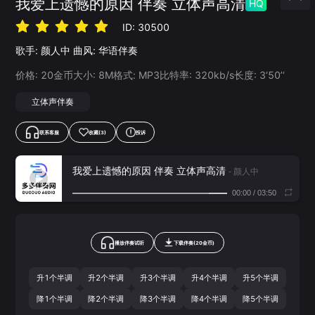
我爱上遗憾的原因 伴奏 立体声高清
HQ
ID:
30500
歌手:
颜人中
曲风:
华语伴奏
价格:
20
金币
大小:
8
M
格式:
MP3
比特率:
320
kb/s
长度:
3‘50’‘
立体声伴奏
联系客服
收藏
(3)
投诉
我爱上遗憾的原因 伴奏 立体声高清
- 颜人中
00:00
/
03:50
播放伴奏试听
下载
伴奏
(
20
金币)
升1个半调
升2个半调
升3个半调
升4个半调
升5个半调
降1个半调
降2个半调
降3个半调
降4个半调
降5个半调