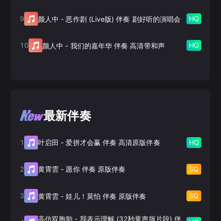
9
HQ
颜人中
-
恶作剧 (Live版) 伴奏 剧好听的演唱会
10
HQ
颜人中
-
我们的嘉年华 伴奏 高清带和声
最新伴奏
1
HQ
叶启田
-
爱拼才会赢 伴奏 高清原版伴奏
2
SQ
黄霄雲
-
愿你 伴奏 原版伴奏
3
SQ
黄霄雲
-
娃儿！莫怕 伴奏 原版伴奏
高仿双胞胎
-
我表示理解 (32秒童声版片段) 伴