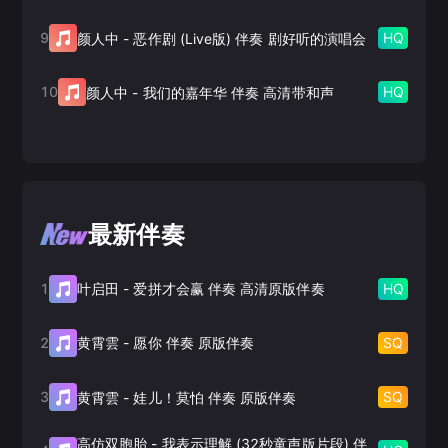
9
HQ
颜人中
-
恶作剧 (Live版) 伴奏 剧好听的演唱会
10
HQ
颜人中
-
我们的嘉年华 伴奏 高清带和声
最新伴奏
1
HQ
叶启田
-
爱拼才会赢 伴奏 高清原版伴奏
2
SQ
黄霄雲
-
愿你 伴奏 原版伴奏
3
SQ
黄霄雲
-
娃儿！莫怕 伴奏 原版伴奏
高仿双胞胎
-
我表示理解 (32秒童声版片段) 伴