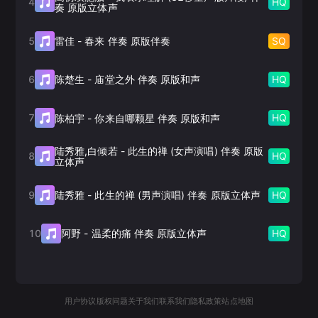
4
HQ
奏 原版立体声
5
SQ
雷佳
-
春来 伴奏 原版伴奏
6
HQ
陈楚生
-
庙堂之外 伴奏 原版和声
7
HQ
陈柏宇
-
你来自哪颗星 伴奏 原版和声
陆秀雅,白倾若
-
此生的禅 (女声演唱) 伴奏 原版
8
HQ
立体声
9
HQ
陆秀雅
-
此生的禅 (男声演唱) 伴奏 原版立体声
10
HQ
阿野
-
温柔的痛 伴奏 原版立体声
用户协议
版权问题
关于我们
联系我们
隐私政策
站点地图