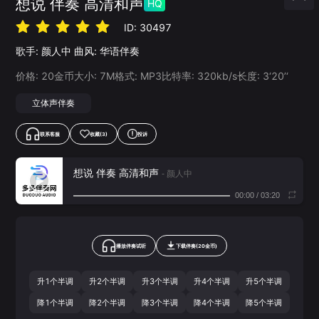
想说 伴奏 高清和声
HQ
ID:
30497
歌手:
颜人中
曲风:
华语伴奏
价格:
20
金币
大小:
7
M
格式:
MP3
比特率:
320
kb/s
长度:
3‘20’‘
立体声伴奏
联系客服
收藏
(3)
投诉
想说 伴奏 高清和声
- 颜人中
00:00
/
03:20
播放伴奏试听
下载
伴奏
(
20
金币)
升1个半调
升2个半调
升3个半调
升4个半调
升5个半调
降1个半调
降2个半调
降3个半调
降4个半调
降5个半调