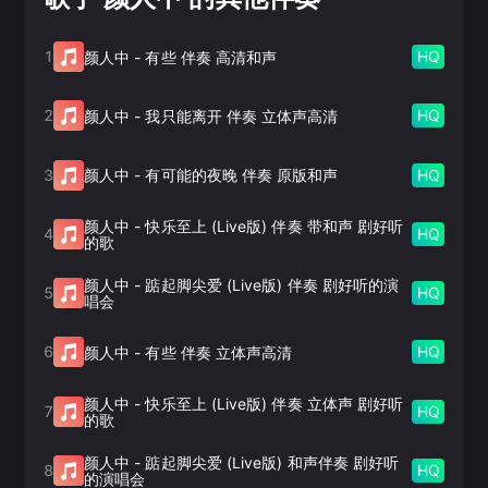
1
HQ
颜人中
-
有些 伴奏 高清和声
2
HQ
颜人中
-
我只能离开 伴奏 立体声高清
3
HQ
颜人中
-
有可能的夜晚 伴奏 原版和声
颜人中
-
快乐至上 (Live版) 伴奏 带和声 剧好听
4
HQ
的歌
颜人中
-
踮起脚尖爱 (Live版) 伴奏 剧好听的演
5
HQ
唱会
6
HQ
颜人中
-
有些 伴奏 立体声高清
颜人中
-
快乐至上 (Live版) 伴奏 立体声 剧好听
7
HQ
的歌
颜人中
-
踮起脚尖爱 (Live版) 和声伴奏 剧好听
8
HQ
的演唱会