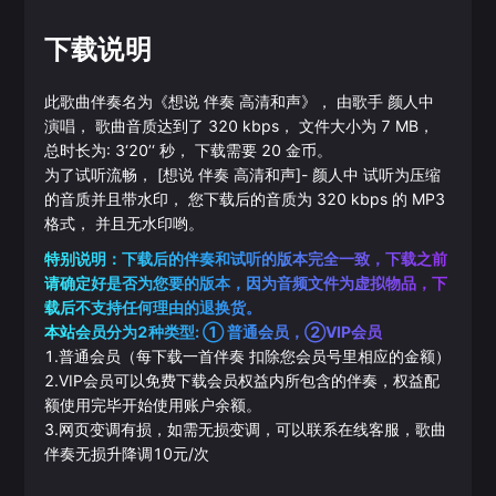
下载说明
此歌曲伴奏名为《
想说 伴奏 高清和声
》， 由歌手
颜人中
演唱， 歌曲音质达到了
320
kbps， 文件大小为
7
MB，
总时长为:
3‘20’‘
秒， 下载需要
20
金币。
为了试听流畅，
[想说 伴奏 高清和声]
-
颜人中
试听为压缩
的音质并且带水印， 您下载后的音质为
320
kbps 的
MP3
格式， 并且无水印哟。
特别说明：下载后的伴奏和试听的版本完全一致，下载之前
请确定好是否为您要的版本，因为音频文件为虚拟物品，下
载后不支持任何理由的退换货。
本站会员分为2种类型: ① 普通会员，②VIP会员
1.普通会员（每下载一首伴奏 扣除您会员号里相应的金额）
2.VIP会员可以免费下载会员权益内所包含的伴奏，权益配
额使用完毕开始使用账户余额。
3.网页变调有损，如需无损变调，可以联系在线客服，歌曲
伴奏无损升降调10元/次