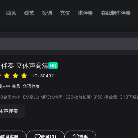
曲风
综艺
改调
充值
求伴奏
在线制作伴奏
 伴奏 立体声高清
HQ
ID:
30492
颜人中
曲风:
华语伴奏
20
金币
大小:
8
M
格式:
MP3
比特率:
320
kb/s
长度:
3‘50’‘
播放量:
313
下载
体声伴奏
联系客服
收藏
(3)
投诉