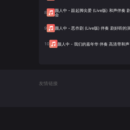
颜人中
-
踮起脚尖爱 (Live版) 和声伴奏
8
会
9
颜人中
-
恶作剧 (Live版) 伴奏 剧好听的
10
颜人中
-
我们的嘉年华 伴奏 高清带和声
友情链接