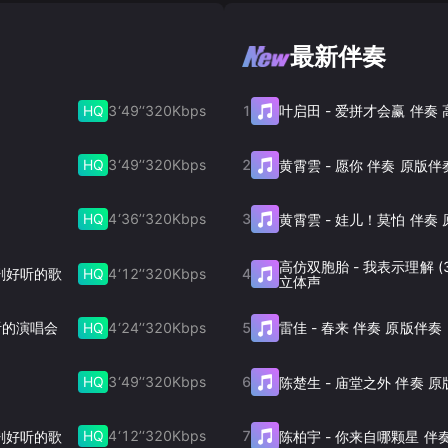
最新伴奏
HQ
3‘49’‘
320
Kbps
1
叶启田
-
爱拼才会赢 伴奏
HQ
3‘49’‘
320
Kbps
2
黄霄雲
-
愿你 伴奏 原版伴
HQ
4‘36’‘
320
Kbps
3
黄霄雲
-
娃儿！莫怕 伴奏 
高仿双胞胎
-
我表示理解 (
HQ
4‘12’‘
320
Kbps
4
 剧好听的歌
立体声
HQ
4‘24’‘
320
Kbps
5
好听的演唱会
雷佳
-
春来 伴奏 原版伴奏
HQ
3‘49’‘
320
Kbps
6
陈楚生
-
庙堂之外 伴奏 原
HQ
4‘12’‘
320
Kbps
7
 剧好听的歌
陈柏宇
-
你来自哪颗星 伴