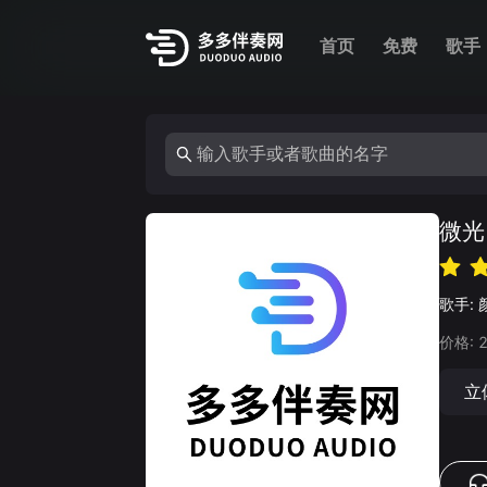
首页
免费
歌手
微光
歌手:
价格:
立