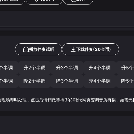
播放伴奏试听
下载
伴奏
(
20
金币)
个半调
升2个半调
升3个半调
升4个半调
升5
个半调
降2个半调
降3个半调
降4个半调
降5
要现场即时处理，点击后请稍做等待(约30秒);网页变调音质有损，如需无