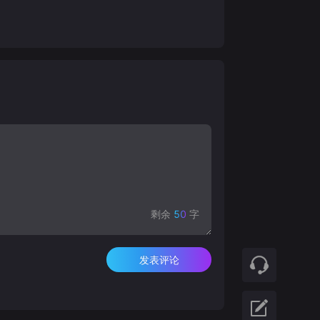
剩余
50
字
发表评论