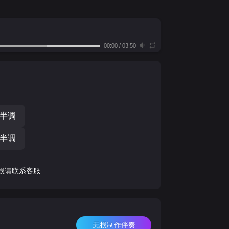
00:00
/
03:50
个半调
个半调
损请联系客服
无损制作伴奏