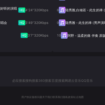
 剧好听的演唱
HQ
4‘24’‘
320
Kbps
8
陆秀雅,白倾若
-
HQ
3‘49’‘
320
Kbps
9
演唱会
陆秀雅
-
此生的禅 (男声演
HQ
3‘7’‘
320
Kbps
10
阿野
-
温柔的痛 伴奏 原
必应搜索
搜狗搜索
360搜索
百度搜索
网易云音乐
QQ音乐
用户协议
版权问题
关于我们
联系我们
隐私政策
站点地图