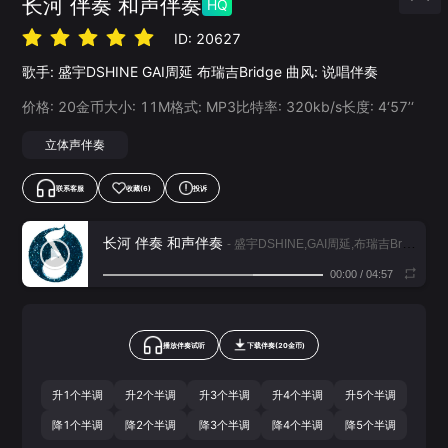
长河 伴奏 和声伴奏
HQ
ID:
20627
歌手:
盛宇DSHINE
GAI周延
布瑞吉Bridge
曲风:
说唱伴奏
价格:
20
金币
大小:
11
M
格式:
MP3
比特率:
320
kb/s
长度:
4‘57’‘
立体声伴奏
联系客服
收藏
(6)
投诉
长河 伴奏 和声伴奏
- 盛宇DSHINE,GAI周延,布瑞吉Bridge
00:00
/
04:57
播放伴奏试听
下载
伴奏
(
20
金币)
升1个半调
升2个半调
升3个半调
升4个半调
升5个半调
降1个半调
降2个半调
降3个半调
降4个半调
降5个半调