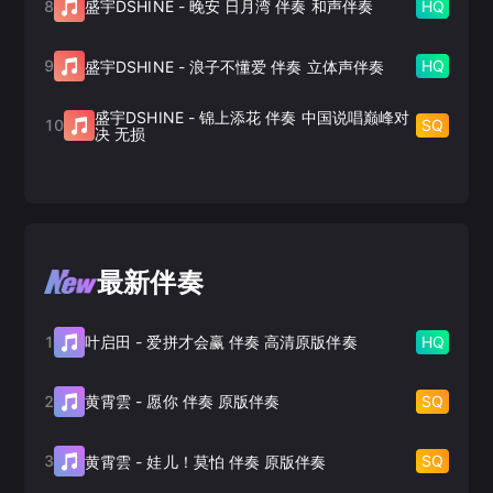
8
HQ
盛宇DSHINE
-
晚安 日月湾 伴奏 和声伴奏
9
HQ
盛宇DSHINE
-
浪子不懂爱 伴奏 立体声伴奏
盛宇DSHINE
-
锦上添花 伴奏 中国说唱巅峰对
10
SQ
决 无损
最新伴奏
1
HQ
叶启田
-
爱拼才会赢 伴奏 高清原版伴奏
2
SQ
黄霄雲
-
愿你 伴奏 原版伴奏
3
SQ
黄霄雲
-
娃儿！莫怕 伴奏 原版伴奏