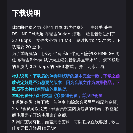
下载说明
此歌曲伴奏名为《
长河 伴奏 和声伴奏
》， 由歌手
盛宇
DSHINE
GAI周延
布瑞吉Bridge
演唱， 歌曲音质达到了
320
kbps， 文件大小为
11
MB， 总时长为:
4‘57’‘
秒， 下
载需要
20
金币。
为了试听流畅，
[长河 伴奏 和声伴奏]
-
盛宇DSHINE
GAI周
延
布瑞吉Bridge
试听为压缩的音质并且带水印， 您下载后
的音质为
320
kbps 的
MP3
格式， 并且无水印哟。
特别说明：下载后的伴奏和试听的版本完全一致，下载之前
请确定好是否为您要的版本，因为音频文件为虚拟物品，下
载后不支持任何理由的退换货。
本站会员分为2种类型: ① 普通会员，②VIP会员
1.普通会员（每下载一首伴奏 扣除您会员号里相应的金额）
2.VIP会员可以免费下载会员权益内所包含的伴奏，权益配
额使用完毕开始使用账户余额。
3.网页变调有损，如需无损变调，可以联系在线客服，歌曲
伴奏无损升降调10元/次