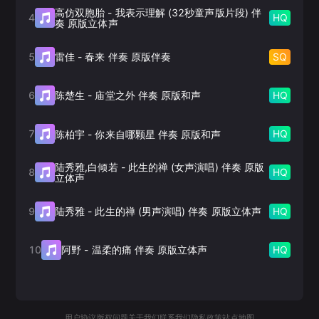
高仿双胞胎
-
我表示理解 (32秒童声版片段) 伴
4
HQ
奏 原版立体声
5
SQ
雷佳
-
春来 伴奏 原版伴奏
6
HQ
陈楚生
-
庙堂之外 伴奏 原版和声
7
HQ
陈柏宇
-
你来自哪颗星 伴奏 原版和声
陆秀雅,白倾若
-
此生的禅 (女声演唱) 伴奏 原版
8
HQ
立体声
9
HQ
陆秀雅
-
此生的禅 (男声演唱) 伴奏 原版立体声
10
HQ
阿野
-
温柔的痛 伴奏 原版立体声
用户协议
版权问题
关于我们
联系我们
隐私政策
站点地图