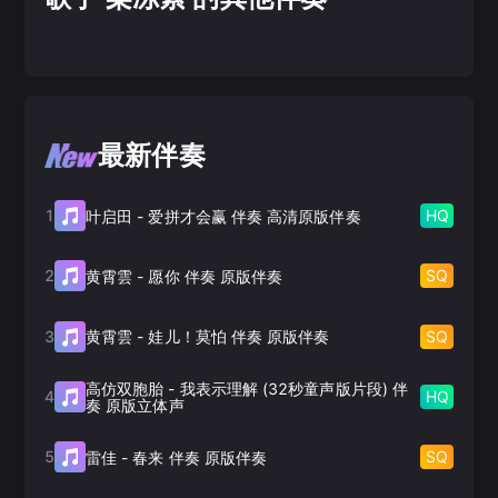
最新伴奏
1
HQ
叶启田
-
爱拼才会赢 伴奏 高清原版伴奏
2
SQ
黄霄雲
-
愿你 伴奏 原版伴奏
3
SQ
黄霄雲
-
娃儿！莫怕 伴奏 原版伴奏
高仿双胞胎
-
我表示理解 (32秒童声版片段) 伴
4
HQ
奏 原版立体声
5
SQ
雷佳
-
春来 伴奏 原版伴奏