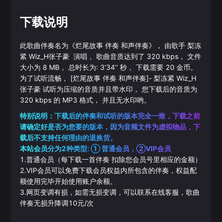
下载说明
此歌曲伴奏名为《
烂尾故事 伴奏 和声伴奏
》， 由歌手
梨冻
紧
Wiz_H张子豪
演唱， 歌曲音质达到了
320
kbps， 文件
大小为
8
MB， 总时长为:
3‘34’‘
秒， 下载需要
20
金币。
为了试听流畅，
[烂尾故事 伴奏 和声伴奏]
-
梨冻紧
Wiz_H
张子豪
试听为压缩的音质并且带水印， 您下载后的音质为
320
kbps 的
MP3
格式， 并且无水印哟。
特别说明：下载后的伴奏和试听的版本完全一致，下载之前
请确定好是否为您要的版本，因为音频文件为虚拟物品，下
载后不支持任何理由的退换货。
本站会员分为2种类型: ① 普通会员，②VIP会员
1.普通会员（每下载一首伴奏 扣除您会员号里相应的金额）
2.VIP会员可以免费下载会员权益内所包含的伴奏，权益配
额使用完毕开始使用账户余额。
3.网页变调有损，如需无损变调，可以联系在线客服，歌曲
伴奏无损升降调10元/次