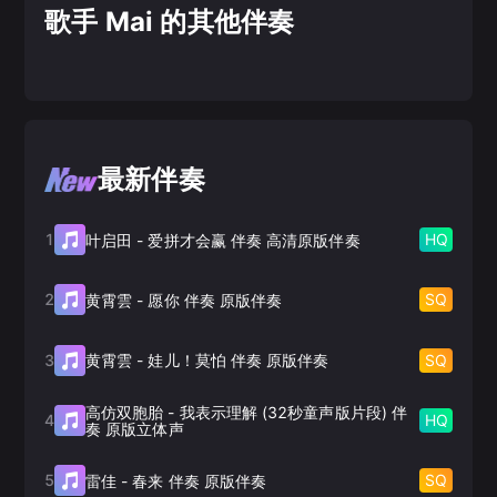
歌手 Mai 的其他伴奏
最新伴奏
1
HQ
叶启田
-
爱拼才会赢 伴奏 高清原版伴奏
2
SQ
黄霄雲
-
愿你 伴奏 原版伴奏
3
SQ
黄霄雲
-
娃儿！莫怕 伴奏 原版伴奏
高仿双胞胎
-
我表示理解 (32秒童声版片段) 伴
4
HQ
奏 原版立体声
5
SQ
雷佳
-
春来 伴奏 原版伴奏