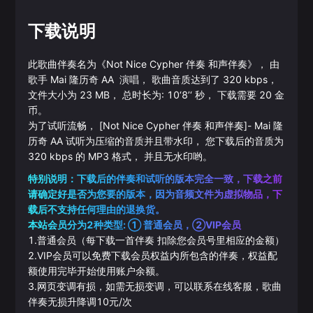
下载说明
此歌曲伴奏名为《
Not Nice Cypher 伴奏 和声伴奏
》， 由
歌手
Mai
隆历奇
AA
演唱， 歌曲音质达到了
320
kbps，
文件大小为
23
MB， 总时长为:
10‘8’‘
秒， 下载需要
20
金
币。
为了试听流畅，
[Not Nice Cypher 伴奏 和声伴奏]
-
Mai
隆
历奇
AA
试听为压缩的音质并且带水印， 您下载后的音质为
320
kbps 的
MP3
格式， 并且无水印哟。
特别说明：下载后的伴奏和试听的版本完全一致，下载之前
请确定好是否为您要的版本，因为音频文件为虚拟物品，下
载后不支持任何理由的退换货。
本站会员分为2种类型: ① 普通会员，②VIP会员
1.普通会员（每下载一首伴奏 扣除您会员号里相应的金额）
2.VIP会员可以免费下载会员权益内所包含的伴奏，权益配
额使用完毕开始使用账户余额。
3.网页变调有损，如需无损变调，可以联系在线客服，歌曲
伴奏无损升降调10元/次