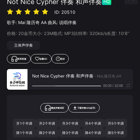
Not Nice Cypher 伴奏 和声伴奏
HQ
ID:
20510
歌手:
Mai
隆历奇
AA
曲风:
说唱伴奏
价格:
20
金币
大小:
23
M
格式:
MP3
比特率:
320
kb/s
长度:
10‘8’‘
立体声伴奏
联系客服
收藏
(6)
投诉
Not Nice Cypher 伴奏 和声伴奏
- Mai,隆历奇,AA
00:00
/
10:08
播放伴奏试听
下载
伴奏
(
20
金币)
升1个半调
升2个半调
升3个半调
升4个半调
升5个半调
降1个半调
降2个半调
降3个半调
降4个半调
降5个半调