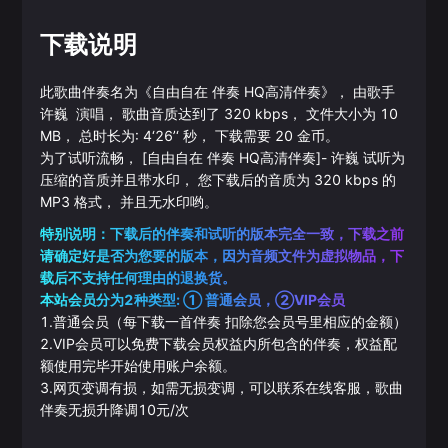
下载说明
此歌曲伴奏名为《
自由自在 伴奏 HQ高清伴奏
》， 由歌手
许巍
演唱， 歌曲音质达到了
320
kbps， 文件大小为
10
MB， 总时长为:
4‘26’‘
秒， 下载需要
20
金币。
为了试听流畅，
[自由自在 伴奏 HQ高清伴奏]
-
许巍
试听为
压缩的音质并且带水印， 您下载后的音质为
320
kbps 的
MP3
格式， 并且无水印哟。
特别说明：下载后的伴奏和试听的版本完全一致，下载之前
请确定好是否为您要的版本，因为音频文件为虚拟物品，下
载后不支持任何理由的退换货。
本站会员分为2种类型: ① 普通会员，②VIP会员
1.普通会员（每下载一首伴奏 扣除您会员号里相应的金额）
2.VIP会员可以免费下载会员权益内所包含的伴奏，权益配
额使用完毕开始使用账户余额。
3.网页变调有损，如需无损变调，可以联系在线客服，歌曲
伴奏无损升降调10元/次