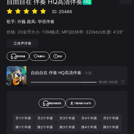
自由自在 伴奏 HQ高清伴奏
HQ
ID:
20466
歌手:
许巍
曲风:
华语伴奏
价格:
20
金币
大小:
10
M
格式:
MP3
比特率:
320
kb/s
长度:
4‘26’‘
立体声伴奏
联系客服
收藏
(6)
投诉
自由自在 伴奏 HQ高清伴奏
- 许巍
00:00
/
04:26
播放伴奏试听
下载
伴奏
(
20
金币)
升1个半调
升2个半调
升3个半调
升4个半调
升5个半调
降1个半调
降2个半调
降3个半调
降4个半调
降5个半调