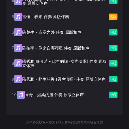
4
HQ
奏 原版立体声
5
SQ
雷佳
-
春来 伴奏 原版伴奏
6
HQ
陈楚生
-
庙堂之外 伴奏 原版和声
7
HQ
陈柏宇
-
你来自哪颗星 伴奏 原版和声
陆秀雅,白倾若
-
此生的禅 (女声演唱) 伴奏 原版
8
HQ
立体声
9
HQ
陆秀雅
-
此生的禅 (男声演唱) 伴奏 原版立体声
10
HQ
阿野
-
温柔的痛 伴奏 原版立体声
用户协议
版权问题
关于我们
联系我们
隐私政策
站点地图