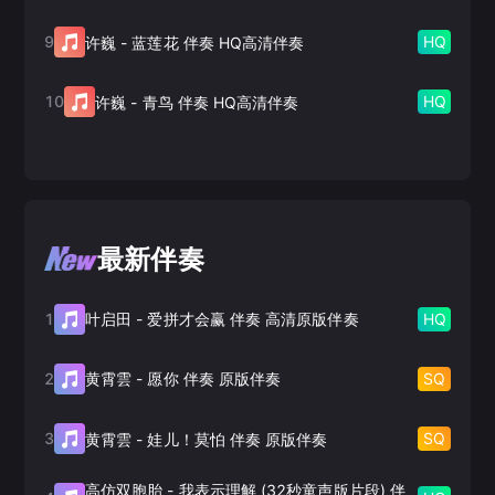
9
HQ
许巍
-
蓝莲花 伴奏 HQ高清伴奏
10
HQ
许巍
-
青鸟 伴奏 HQ高清伴奏
最新伴奏
1
HQ
叶启田
-
爱拼才会赢 伴奏 高清原版伴奏
2
SQ
黄霄雲
-
愿你 伴奏 原版伴奏
3
SQ
黄霄雲
-
娃儿！莫怕 伴奏 原版伴奏
高仿双胞胎
-
我表示理解 (32秒童声版片段) 伴