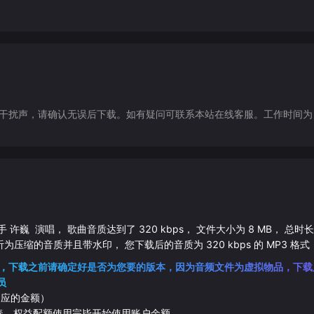
声，请确认无误后下载。如有疑问可联系本站在线客服。工作时间为（9:30-1
手
许巍
演唱， 歌曲音质达到了
320
kbps， 文件大小为
8
MB， 总时长
听为压缩的音质并且带水印， 您下载后的音质为
320
kbps 的
MP3
格式
，下载之前请确定好是否为您要的版本，因为音频文件为虚拟物品，下载
员
相应的金额）
伴奏，权益配额使用完毕开始使用账户余额。