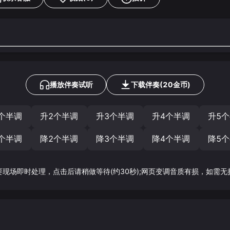
播放伴奏试听
下载
伴奏
(
20
金币)
个半调
升2个半调
升3个半调
升4个半调
升5
个半调
降2个半调
降3个半调
降4个半调
降5
要现场即时处理，点击后请稍做等待(约30秒);网页变调音质有损，如需无