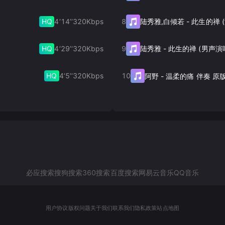
HQ
4‘14’‘
320
Kbps
8
陆秀雅,白倾若
-
HQ
4‘29’‘
320
Kbps
9
陆秀雅
-
此生的禅 (男声演
HQ
4‘5’‘
320
Kbps
10
阿野
-
温柔的痛 伴奏 原
必应搜索
搜狗搜索
360搜索
百度搜索
网易云音乐
QQ音乐
用户协议
版权问题
关于我们
联系我们
隐私政策
站点地图