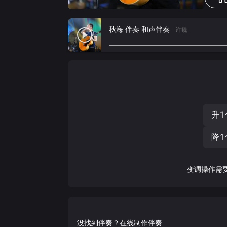
秋海 伴奏 和声伴奏
- 许巍
升1
降1
变调操作需
没找到伴奏？在线制作伴奏