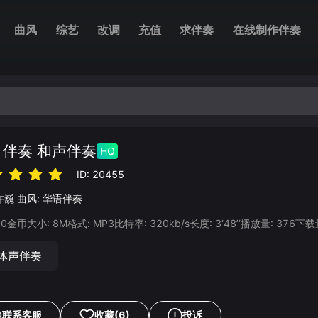
曲风
综艺
改调
充值
求伴奏
在线制作伴奏
 伴奏 和声伴奏
HQ
ID:
20455
许巍
曲风:
华语伴奏
20
金币
大小:
8
M
格式:
MP3
比特率:
320
kb/s
长度:
3‘48’‘
播放量:
376
下载
体声伴奏
联系客服
收藏
(6)
投诉