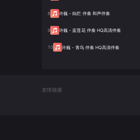
8
许巍
-
灿烂 伴奏 和声伴奏
9
许巍
-
蓝莲花 伴奏 HQ高清伴奏
10
许巍
-
青鸟 伴奏 HQ高清伴奏
友情链接