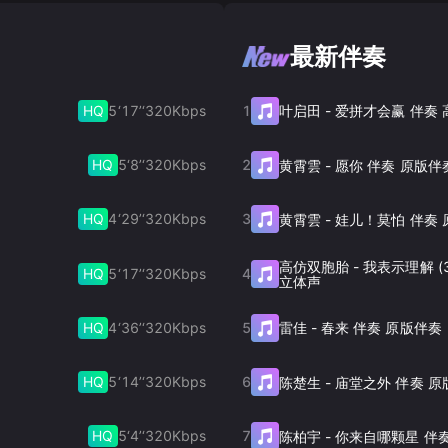
最新伴奏
HQ
5‘17’‘
320
Kbps
1
叶启田
-
爱拼才会赢 伴奏
HQ
5‘8’‘
320
Kbps
2
黄霄雲
-
愿你 伴奏 原版伴
HQ
4‘29’‘
320
Kbps
3
黄霄雲
-
娃儿！莫怕 伴奏 
高仿双胞胎
-
我表示理解 (
HQ
5‘17’‘
320
Kbps
4
立体声
HQ
4‘36’‘
320
Kbps
5
雷佳
-
春来 伴奏 原版伴奏
HQ
5‘14’‘
320
Kbps
6
陈楚生
-
庙堂之外 伴奏 原
HQ
5‘4’‘
320
Kbps
7
陈柏宇
-
你来自哪颗星 伴