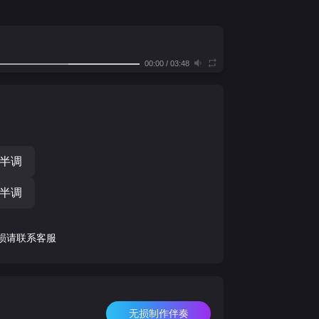
00:00
/
03:48
个半调
个半调
损请联系客服
无损制作伴奏