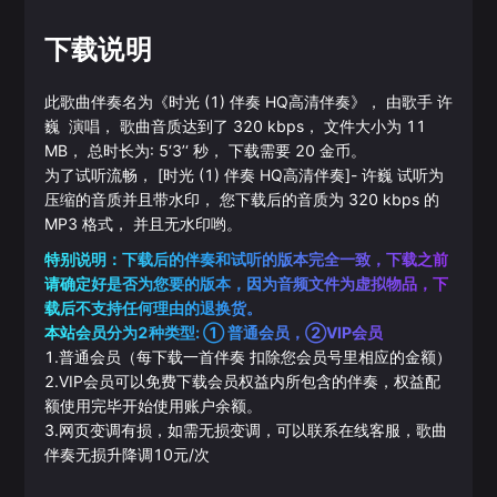
下载说明
此歌曲伴奏名为《
时光 (1) 伴奏 HQ高清伴奏
》， 由歌手
许
巍
演唱， 歌曲音质达到了
320
kbps， 文件大小为
11
MB， 总时长为:
5‘3’‘
秒， 下载需要
20
金币。
为了试听流畅，
[时光 (1) 伴奏 HQ高清伴奏]
-
许巍
试听为
压缩的音质并且带水印， 您下载后的音质为
320
kbps 的
MP3
格式， 并且无水印哟。
特别说明：下载后的伴奏和试听的版本完全一致，下载之前
请确定好是否为您要的版本，因为音频文件为虚拟物品，下
载后不支持任何理由的退换货。
本站会员分为2种类型: ① 普通会员，②VIP会员
1.普通会员（每下载一首伴奏 扣除您会员号里相应的金额）
2.VIP会员可以免费下载会员权益内所包含的伴奏，权益配
额使用完毕开始使用账户余额。
3.网页变调有损，如需无损变调，可以联系在线客服，歌曲
伴奏无损升降调10元/次