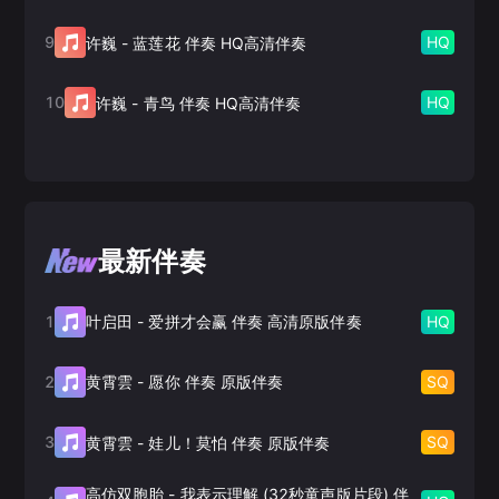
9
HQ
许巍
-
蓝莲花 伴奏 HQ高清伴奏
10
HQ
许巍
-
青鸟 伴奏 HQ高清伴奏
最新伴奏
1
HQ
叶启田
-
爱拼才会赢 伴奏 高清原版伴奏
2
SQ
黄霄雲
-
愿你 伴奏 原版伴奏
3
SQ
黄霄雲
-
娃儿！莫怕 伴奏 原版伴奏
高仿双胞胎
-
我表示理解 (32秒童声版片段) 伴