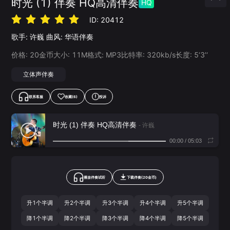
时光 (1) 伴奏 HQ高清伴奏
HQ
ID:
20412
歌手:
许巍
曲风:
华语伴奏
价格:
20
金币
大小:
11
M
格式:
MP3
比特率:
320
kb/s
长度:
5‘3’‘
立体声伴奏
联系客服
收藏
(6)
投诉
时光 (1) 伴奏 HQ高清伴奏
- 许巍
00:00
/
05:03
播放伴奏试听
下载
伴奏
(
20
金币)
升1个半调
升2个半调
升3个半调
升4个半调
升5个半调
降1个半调
降2个半调
降3个半调
降4个半调
降5个半调