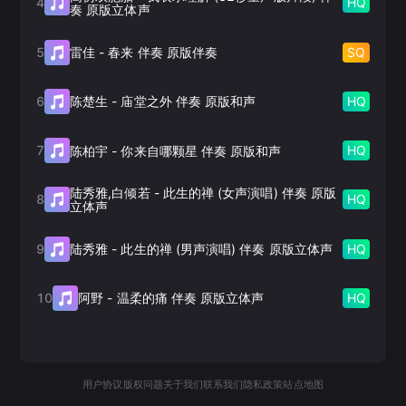
4
HQ
奏 原版立体声
5
SQ
雷佳
-
春来 伴奏 原版伴奏
6
HQ
陈楚生
-
庙堂之外 伴奏 原版和声
7
HQ
陈柏宇
-
你来自哪颗星 伴奏 原版和声
陆秀雅,白倾若
-
此生的禅 (女声演唱) 伴奏 原版
8
HQ
立体声
9
HQ
陆秀雅
-
此生的禅 (男声演唱) 伴奏 原版立体声
10
HQ
阿野
-
温柔的痛 伴奏 原版立体声
用户协议
版权问题
关于我们
联系我们
隐私政策
站点地图