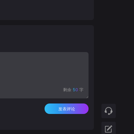
剩余
50
字
发表评论