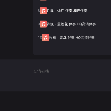
8
许巍
-
灿烂 伴奏 和声伴奏
9
许巍
-
蓝莲花 伴奏 HQ高清伴奏
10
许巍
-
青鸟 伴奏 HQ高清伴奏
友情链接