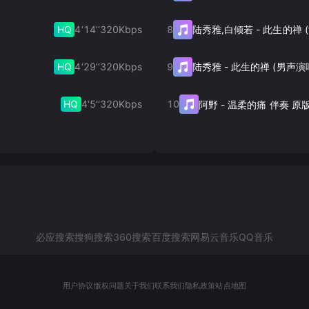
HQ
4‘14’‘
320
Kbps
8
陆秀雅,白倾若
-
HQ
4‘29’‘
320
Kbps
9
陆秀雅
-
此生的禅 (男声演
HQ
4‘5’‘
320
Kbps
10
阿野
-
温柔的痛 伴奏 原
必应搜索
搜狗搜索
360搜索
百度搜索
网易云音乐
QQ音乐
用户协议
版权问题
关于我们
联系我们
隐私政策
站点地图