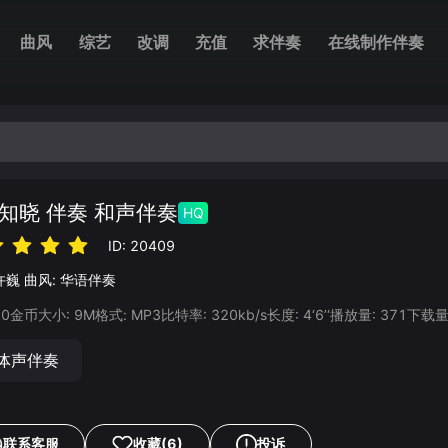
曲风
综艺
改调
充值
求伴奏
在线制作伴奏
知晓 伴奏 和声伴奏
HQ
ID:
20409
许巍
曲风:
华语伴奏
20
金币
大小:
9
M
格式:
MP3
比特率:
320
kb/s
长度:
4‘6’‘
播放量:
371
下载量
体声伴奏
联系客服
收藏
(6)
投诉