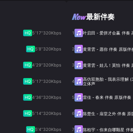
最新伴奏
HQ
5‘17’‘
320
Kbps
1
叶启田
-
爱拼才会赢 伴奏
HQ
5‘8’‘
320
Kbps
2
黄霄雲
-
愿你 伴奏 原版伴
HQ
4‘29’‘
320
Kbps
3
黄霄雲
-
娃儿！莫怕 伴奏 
高仿双胞胎
-
我表示理解 (
HQ
5‘17’‘
320
Kbps
4
立体声
HQ
4‘36’‘
320
Kbps
5
雷佳
-
春来 伴奏 原版伴奏
HQ
5‘14’‘
320
Kbps
6
陈楚生
-
庙堂之外 伴奏 原
HQ
5‘4’‘
320
Kbps
7
陈柏宇
-
你来自哪颗星 伴