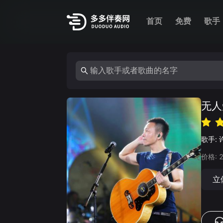
首页
免费
歌手
无人
歌手:
价格:
立