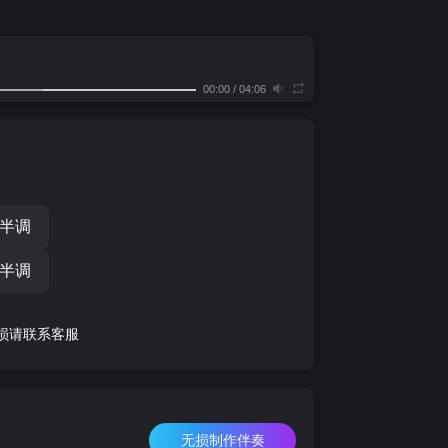
00:00
/
04:06
个半调
个半调
损请联系客服
无损制作伴奏