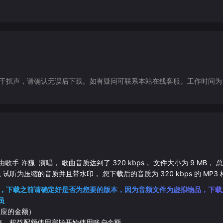
声，请确认无误后下载。如有疑问可联系本站在线客服。工作时间为（9:30-1
 由歌手
许巍
演唱， 歌曲音质达到了
320
kbps， 文件大小为
9
MB， 
巍
试听为压缩的音质并且带水印， 您下载后的音质为
320
kbps 的
MP3
，下载之前请确定好是否为您要的版本，因为音频文件为虚拟物品，下载
员
相应的金额）
伴奏，权益配额使用完毕开始使用账户余额。