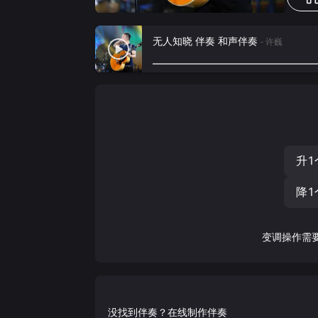
无人知晓 伴奏 和声伴奏
- 许巍
升1
降1
变调操作需
没找到伴奏？在线制作伴奏