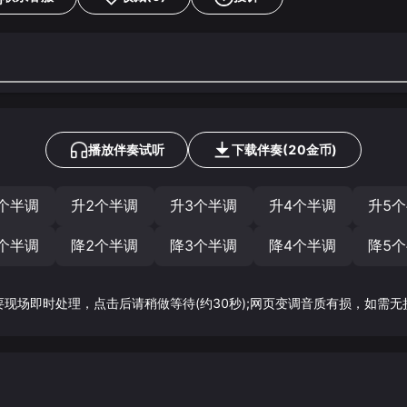
播放伴奏试听
下载
伴奏
(
20
金币)
个半调
升2个半调
升3个半调
升4个半调
升5
个半调
降2个半调
降3个半调
降4个半调
降5
要现场即时处理，点击后请稍做等待(约30秒);网页变调音质有损，如需无