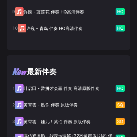
9
HQ
许巍
-
蓝莲花 伴奏 HQ高清伴奏
10
HQ
许巍
-
青鸟 伴奏 HQ高清伴奏
最新伴奏
1
HQ
叶启田
-
爱拼才会赢 伴奏 高清原版伴奏
2
SQ
黄霄雲
-
愿你 伴奏 原版伴奏
3
SQ
黄霄雲
-
娃儿！莫怕 伴奏 原版伴奏
高仿双胞胎
-
我表示理解 (32秒童声版片段) 伴