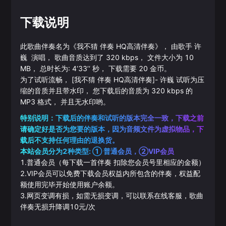
下载说明
此歌曲伴奏名为《
我不猜 伴奏 HQ高清伴奏
》， 由歌手
许
巍
演唱， 歌曲音质达到了
320
kbps， 文件大小为
10
MB， 总时长为:
4‘33’‘
秒， 下载需要
20
金币。
为了试听流畅，
[我不猜 伴奏 HQ高清伴奏]
-
许巍
试听为压
缩的音质并且带水印， 您下载后的音质为
320
kbps 的
MP3
格式， 并且无水印哟。
特别说明：下载后的伴奏和试听的版本完全一致，下载之前
请确定好是否为您要的版本，因为音频文件为虚拟物品，下
载后不支持任何理由的退换货。
本站会员分为2种类型: ① 普通会员，②VIP会员
1.普通会员（每下载一首伴奏 扣除您会员号里相应的金额）
2.VIP会员可以免费下载会员权益内所包含的伴奏，权益配
额使用完毕开始使用账户余额。
3.网页变调有损，如需无损变调，可以联系在线客服，歌曲
伴奏无损升降调10元/次