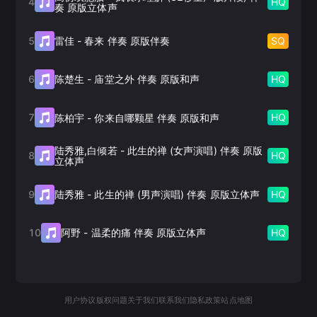
4
HQ
奏 原版立体声
5
SQ
雷佳
-
春来 伴奏 原版伴奏
6
HQ
陈楚生
-
庙堂之外 伴奏 原版和声
7
HQ
陈柏宇
-
你来自哪颗星 伴奏 原版和声
陆秀雅,白倾若
-
此生的禅 (女声演唱) 伴奏 原版
8
HQ
立体声
9
HQ
陆秀雅
-
此生的禅 (男声演唱) 伴奏 原版立体声
10
HQ
阿野
-
温柔的痛 伴奏 原版立体声
用户协议
版权问题
关于我们
联系我们
隐私政策
站点地图