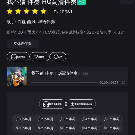
我不猜 伴奏 HQ高清伴奏
HQ
ID:
20381
歌手:
许巍
曲风:
华语伴奏
价格:
20
金币
大小:
10
M
格式:
MP3
比特率:
320
kb/s
长度:
4‘33’‘
立体声伴奏
联系客服
收藏
(6)
投诉
我不猜 伴奏 HQ高清伴奏
- 许巍
00:00
/
04:33
播放伴奏试听
下载
伴奏
(
20
金币)
升1个半调
升2个半调
升3个半调
升4个半调
升5个半调
降1个半调
降2个半调
降3个半调
降4个半调
降5个半调