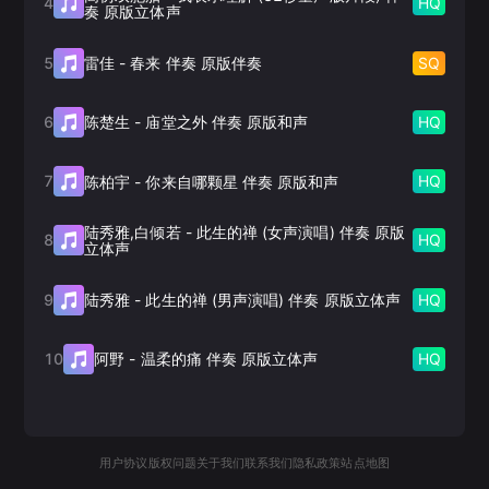
4
HQ
奏 原版立体声
5
SQ
雷佳
-
春来 伴奏 原版伴奏
6
HQ
陈楚生
-
庙堂之外 伴奏 原版和声
7
HQ
陈柏宇
-
你来自哪颗星 伴奏 原版和声
陆秀雅,白倾若
-
此生的禅 (女声演唱) 伴奏 原版
8
HQ
立体声
9
HQ
陆秀雅
-
此生的禅 (男声演唱) 伴奏 原版立体声
10
HQ
阿野
-
温柔的痛 伴奏 原版立体声
用户协议
版权问题
关于我们
联系我们
隐私政策
站点地图