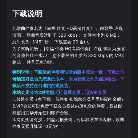
下载说明
此歌曲伴奏名为《
幸福 伴奏 HQ高清伴奏
》， 由歌手
许巍
演唱， 歌曲音质达到了
320
kbps， 文件大小为
8
MB，
总时长为:
3‘45’‘
秒， 下载需要
20
金币。
为了试听流畅，
[幸福 伴奏 HQ高清伴奏]
-
许巍
试听为压缩
的音质并且带水印， 您下载后的音质为
320
kbps 的
MP3
格式， 并且无水印哟。
特别说明：下载后的伴奏和试听的版本完全一致，下载之前
请确定好是否为您要的版本，因为音频文件为虚拟物品，下
载后不支持任何理由的退换货。
本站会员分为2种类型: ① 普通会员，②VIP会员
1.普通会员（每下载一首伴奏 扣除您会员号里相应的金额）
2.VIP会员可以免费下载会员权益内所包含的伴奏，权益配
额使用完毕开始使用账户余额。
3.网页变调有损，如需无损变调，可以联系在线客服，歌曲
伴奏无损升降调10元/次