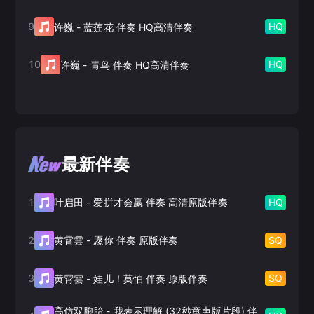
9
HQ
许巍
-
蓝莲花 伴奏 HQ高清伴奏
10
HQ
许巍
-
青鸟 伴奏 HQ高清伴奏
最新伴奏
1
HQ
叶启田
-
爱拼才会赢 伴奏 高清原版伴奏
2
SQ
黄霄雲
-
愿你 伴奏 原版伴奏
3
SQ
黄霄雲
-
娃儿！莫怕 伴奏 原版伴奏
高仿双胞胎
-
我表示理解 (32秒童声版片段) 伴