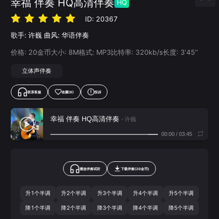
幸福 伴奏 HQ高清伴奏
HQ
ID:
20367
歌手:
许巍
曲风:
华语伴奏
价格:
20
金币
大小:
8
M
格式:
MP3
比特率:
320
kb/s
长度:
3‘45’‘
立体声伴奏
联系客服
收藏
(6)
投诉
幸福 伴奏 HQ高清伴奏
- 许巍
00:00
/
03:45
播放伴奏试听
下载
伴奏
(
20
金币)
升1个半调
升2个半调
升3个半调
升4个半调
升5个半调
降1个半调
降2个半调
降3个半调
降4个半调
降5个半调