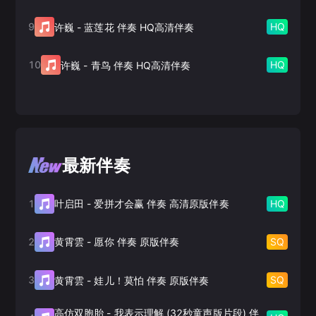
9
HQ
许巍
-
蓝莲花 伴奏 HQ高清伴奏
10
HQ
许巍
-
青鸟 伴奏 HQ高清伴奏
最新伴奏
1
HQ
叶启田
-
爱拼才会赢 伴奏 高清原版伴奏
2
SQ
黄霄雲
-
愿你 伴奏 原版伴奏
3
SQ
黄霄雲
-
娃儿！莫怕 伴奏 原版伴奏
高仿双胞胎
-
我表示理解 (32秒童声版片段) 伴