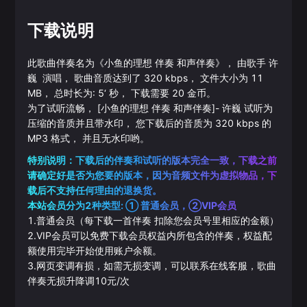
下载说明
此歌曲伴奏名为《
小鱼的理想 伴奏 和声伴奏
》， 由歌手
许
巍
演唱， 歌曲音质达到了
320
kbps， 文件大小为
11
MB， 总时长为:
5‘
秒， 下载需要
20
金币。
为了试听流畅，
[小鱼的理想 伴奏 和声伴奏]
-
许巍
试听为
压缩的音质并且带水印， 您下载后的音质为
320
kbps 的
MP3
格式， 并且无水印哟。
特别说明：下载后的伴奏和试听的版本完全一致，下载之前
请确定好是否为您要的版本，因为音频文件为虚拟物品，下
载后不支持任何理由的退换货。
本站会员分为2种类型: ① 普通会员，②VIP会员
1.普通会员（每下载一首伴奏 扣除您会员号里相应的金额）
2.VIP会员可以免费下载会员权益内所包含的伴奏，权益配
额使用完毕开始使用账户余额。
3.网页变调有损，如需无损变调，可以联系在线客服，歌曲
伴奏无损升降调10元/次