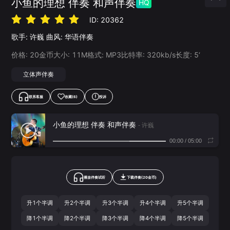
小鱼的理想 伴奏 和声伴奏
HQ
ID:
20362
歌手:
许巍
曲风:
华语伴奏
价格:
20
金币
大小:
11
M
格式:
MP3
比特率:
320
kb/s
长度:
5‘
立体声伴奏
联系客服
收藏
(6)
投诉
小鱼的理想 伴奏 和声伴奏
- 许巍
00:00
/
05:00
播放伴奏试听
下载
伴奏
(
20
金币)
升1个半调
升2个半调
升3个半调
升4个半调
升5个半调
降1个半调
降2个半调
降3个半调
降4个半调
降5个半调