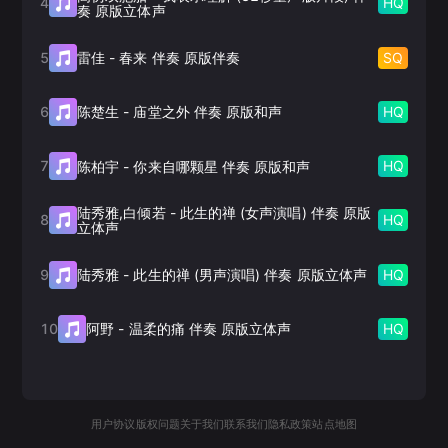
4
HQ
奏 原版立体声
5
SQ
雷佳
-
春来 伴奏 原版伴奏
6
HQ
陈楚生
-
庙堂之外 伴奏 原版和声
7
HQ
陈柏宇
-
你来自哪颗星 伴奏 原版和声
陆秀雅,白倾若
-
此生的禅 (女声演唱) 伴奏 原版
8
HQ
立体声
9
HQ
陆秀雅
-
此生的禅 (男声演唱) 伴奏 原版立体声
10
HQ
阿野
-
温柔的痛 伴奏 原版立体声
用户协议
版权问题
关于我们
联系我们
隐私政策
站点地图