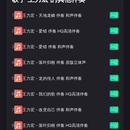
1
HQ
王力宏
-
天地龙鳞 伴奏 和声伴奏
2
HQ
王力宏
-
爱错 伴奏 HQ高清伴奏
3
HQ
王力宏
-
爱错 伴奏 和声伴奏
4
HQ
王力宏
-
落叶归根 伴奏 原版立体声
5
HQ
王力宏
-
龙的传人 伴奏 和声伴奏
6
HQ
王力宏
-
我们的歌 伴奏 HQ高清伴奏
7
HQ
王力宏
-
改变自己 伴奏 和声伴奏
8
HQ
王力宏
-
落叶归根 伴奏 HQ高清伴奏