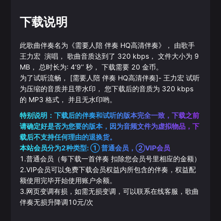
下载说明
此歌曲伴奏名为《
需要人陪 伴奏 HQ高清伴奏
》， 由歌手
王力宏
演唱， 歌曲音质达到了
320
kbps， 文件大小为
9
MB， 总时长为:
4‘9’‘
秒， 下载需要
20
金币。
为了试听流畅，
[需要人陪 伴奏 HQ高清伴奏]
-
王力宏
试听
为压缩的音质并且带水印， 您下载后的音质为
320
kbps
的
MP3
格式， 并且无水印哟。
特别说明：下载后的伴奏和试听的版本完全一致，下载之前
请确定好是否为您要的版本，因为音频文件为虚拟物品，下
载后不支持任何理由的退换货。
本站会员分为2种类型: ① 普通会员，②VIP会员
1.普通会员（每下载一首伴奏 扣除您会员号里相应的金额）
2.VIP会员可以免费下载会员权益内所包含的伴奏，权益配
额使用完毕开始使用账户余额。
3.网页变调有损，如需无损变调，可以联系在线客服，歌曲
伴奏无损升降调10元/次