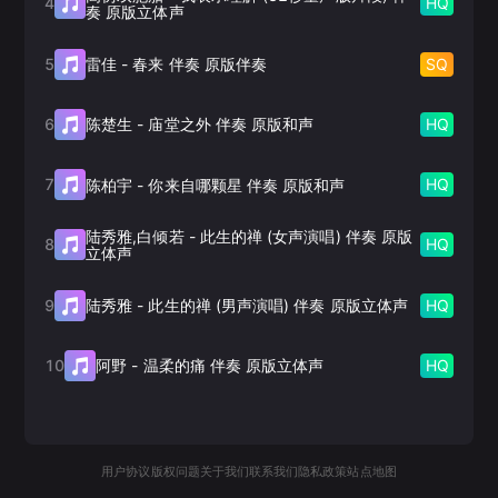
4
HQ
奏 原版立体声
5
SQ
雷佳
-
春来 伴奏 原版伴奏
6
HQ
陈楚生
-
庙堂之外 伴奏 原版和声
7
HQ
陈柏宇
-
你来自哪颗星 伴奏 原版和声
陆秀雅,白倾若
-
此生的禅 (女声演唱) 伴奏 原版
8
HQ
立体声
9
HQ
陆秀雅
-
此生的禅 (男声演唱) 伴奏 原版立体声
10
HQ
阿野
-
温柔的痛 伴奏 原版立体声
用户协议
版权问题
关于我们
联系我们
隐私政策
站点地图