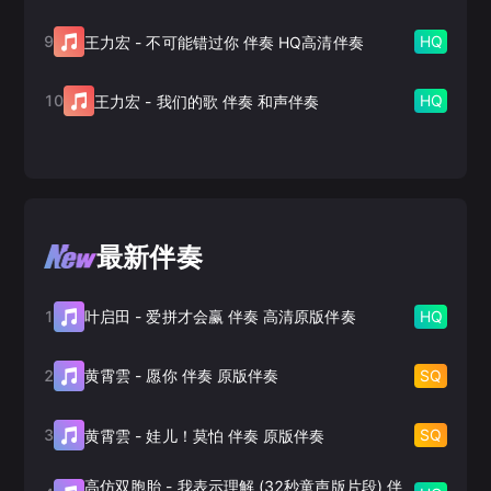
9
HQ
王力宏
-
不可能错过你 伴奏 HQ高清伴奏
10
HQ
王力宏
-
我们的歌 伴奏 和声伴奏
最新伴奏
1
HQ
叶启田
-
爱拼才会赢 伴奏 高清原版伴奏
2
SQ
黄霄雲
-
愿你 伴奏 原版伴奏
3
SQ
黄霄雲
-
娃儿！莫怕 伴奏 原版伴奏
高仿双胞胎
-
我表示理解 (32秒童声版片段) 伴