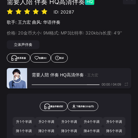
需要人陪 伴奏 HQ高清伴奏
HQ
ID:
20287
歌手:
王力宏
曲风:
华语伴奏
价格:
20
金币
大小:
9
M
格式:
MP3
比特率:
320
kb/s
长度:
4‘9’‘
立体声伴奏
联系客服
收藏
(6)
投诉
需要人陪 伴奏 HQ高清伴奏
- 王力宏
00:00
/
04:09
播放伴奏试听
下载
伴奏
(
20
金币)
升1个半调
升2个半调
升3个半调
升4个半调
升5个半调
降1个半调
降2个半调
降3个半调
降4个半调
降5个半调