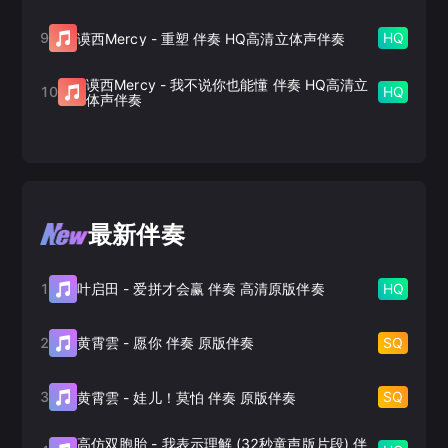
9
HQ
谟西Mercy
-
重塑 伴奏 HQ高清立体声伴奏
谟西Mercy
-
我不说你也能懂 伴奏 HQ高清立
10
HQ
体声伴奏
最新伴奏
1
HQ
叶启田
-
爱拼才会赢 伴奏 高清原版伴奏
2
SQ
黄霄雲
-
愿你 伴奏 原版伴奏
3
SQ
黄霄雲
-
娃儿！莫怕 伴奏 原版伴奏
高仿双胞胎
-
我表示理解 (32秒童声版片段) 伴