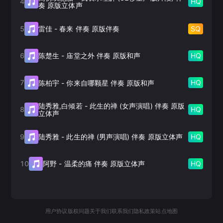
4
HQ
奏 原版立体声
5
SQ
雷佳
-
春来 伴奏 原版伴奏
6
HQ
陈楚生
-
庙堂之外 伴奏 原版和声
7
HQ
陈柏宇
-
你来自哪颗星 伴奏 原版和声
陆秀雅,白倾若
-
此生的禅 (女声演唱) 伴奏 原版
8
HQ
立体声
9
HQ
陆秀雅
-
此生的禅 (男声演唱) 伴奏 原版立体声
10
HQ
阿野
-
温柔的痛 伴奏 原版立体声
用户协议
版权问题
关于我们
联系我们
隐私政策
站点地图