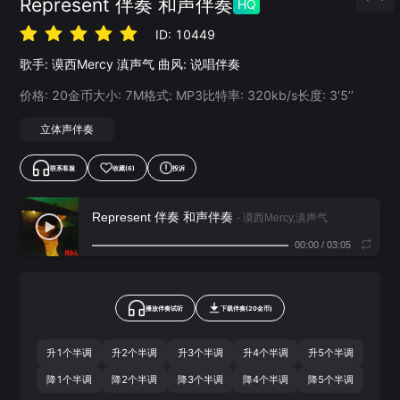
Represent 伴奏 和声伴奏
HQ
ID:
10449
歌手:
谟西Mercy
滇声气
曲风:
说唱伴奏
价格:
20
金币
大小:
7
M
格式:
MP3
比特率:
320
kb/s
长度:
3‘5’‘
立体声伴奏
联系客服
收藏
(6)
投诉
Represent 伴奏 和声伴奏
- 谟西Mercy,滇声气
00:00
/
03:05
播放伴奏试听
下载
伴奏
(
20
金币)
升1个半调
升2个半调
升3个半调
升4个半调
升5个半调
降1个半调
降2个半调
降3个半调
降4个半调
降5个半调