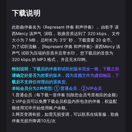
下载说明
此歌曲伴奏名为《
Represent 伴奏 和声伴奏
》， 由歌手
谟
西Mercy
滇声气
演唱， 歌曲音质达到了
320
kbps， 文件
大小为
7
MB， 总时长为:
3‘5’‘
秒， 下载需要
20
金币。
为了试听流畅，
[Represent 伴奏 和声伴奏]
-
谟西Mercy
滇
声气
试听为压缩的音质并且带水印， 您下载后的音质为
320
kbps 的
MP3
格式， 并且无水印哟。
特别说明：下载后的伴奏和试听的版本完全一致，下载之前
请确定好是否为您要的版本，因为音频文件为虚拟物品，下
载后不支持任何理由的退换货。
本站会员分为2种类型: ① 普通会员，②VIP会员
1.普通会员（每下载一首伴奏 扣除您会员号里相应的金额）
2.VIP会员可以免费下载会员权益内所包含的伴奏，权益配
额使用完毕开始使用账户余额。
3.网页变调有损，如需无损变调，可以联系在线客服，歌曲
伴奏无损升降调10元/次