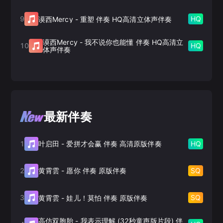
9
HQ
谟西Mercy
-
重塑 伴奏 HQ高清立体声伴奏
谟西Mercy
-
我不说你也能懂 伴奏 HQ高清立
10
HQ
体声伴奏
最新伴奏
1
HQ
叶启田
-
爱拼才会赢 伴奏 高清原版伴奏
2
SQ
黄霄雲
-
愿你 伴奏 原版伴奏
3
SQ
黄霄雲
-
娃儿！莫怕 伴奏 原版伴奏
高仿双胞胎
-
我表示理解 (32秒童声版片段) 伴