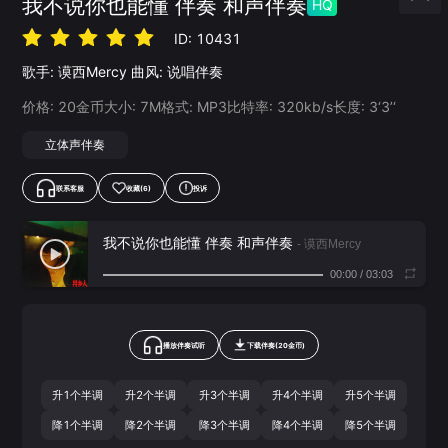
我不说你也能懂 伴奏 和声伴奏
HQ
ID:
10431
歌手:
谟西Mercy
曲风:
说唱伴奏
价格:
20
金币
大小:
7
M
格式:
MP3
比特率:
320
kb/s
长度:
3‘3’‘
立体声伴奏
联系客服
收藏
(6)
投诉
我不说你也能懂 伴奏 和声伴奏
- 谟西Mercy
00:00
/
03:03
播放伴奏试听
下载
伴奏
(
20
金币)
升1个半调
升2个半调
升3个半调
升4个半调
升5个半调
降1个半调
降2个半调
降3个半调
降4个半调
降5个半调