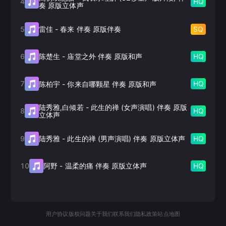
4
HQ
奏 原版立体声
5
SQ
雷佳
-
春来 伴奏 原版伴奏
6
HQ
陈楚生
-
庙堂之外 伴奏 原版和声
7
HQ
陈柏宇
-
你来自哪颗星 伴奏 原版和声
陆秀雅,白倾若
-
此生的禅 (女声演唱) 伴奏 原版
8
HQ
立体声
9
HQ
陆秀雅
-
此生的禅 (男声演唱) 伴奏 原版立体声
10
HQ
阿野
-
温柔的痛 伴奏 原版立体声
用户协议
版权问题
关于我们
联系我们
隐私政策
站点地图