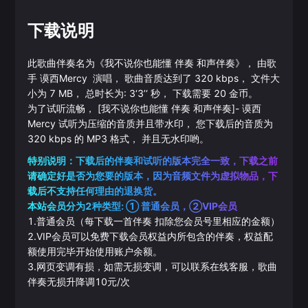
下载说明
此歌曲伴奏名为《
我不说你也能懂 伴奏 和声伴奏
》， 由歌
手
谟西Mercy
演唱， 歌曲音质达到了
320
kbps， 文件大
小为
7
MB， 总时长为:
3‘3’‘
秒， 下载需要
20
金币。
为了试听流畅，
[我不说你也能懂 伴奏 和声伴奏]
-
谟西
Mercy
试听为压缩的音质并且带水印， 您下载后的音质为
320
kbps 的
MP3
格式， 并且无水印哟。
特别说明：下载后的伴奏和试听的版本完全一致，下载之前
请确定好是否为您要的版本，因为音频文件为虚拟物品，下
载后不支持任何理由的退换货。
本站会员分为2种类型: ① 普通会员，②VIP会员
1.普通会员（每下载一首伴奏 扣除您会员号里相应的金额）
2.VIP会员可以免费下载会员权益内所包含的伴奏，权益配
额使用完毕开始使用账户余额。
3.网页变调有损，如需无损变调，可以联系在线客服，歌曲
伴奏无损升降调10元/次