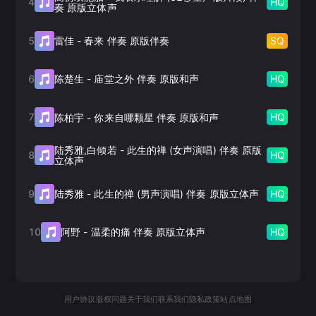
4
HQ
奏 原版立体声
5
SQ
雷佳
-
春来 伴奏 原版伴奏
6
HQ
陈楚生
-
庙堂之外 伴奏 原版和声
7
HQ
陈柏宇
-
你来自哪颗星 伴奏 原版和声
陆秀雅,白倾若
-
此生的禅 (女声演唱) 伴奏 原版
8
HQ
立体声
9
HQ
陆秀雅
-
此生的禅 (男声演唱) 伴奏 原版立体声
10
HQ
阿野
-
温柔的痛 伴奏 原版立体声
用户协议
版权问题
关于我们
联系我们
隐私政策
站点地图