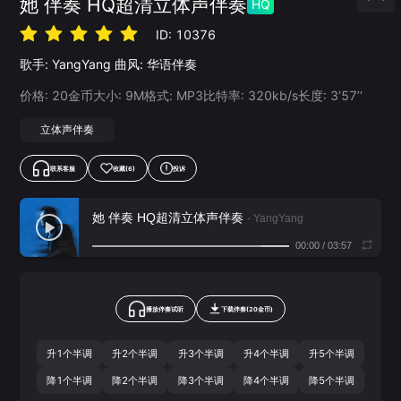
她 伴奏 HQ超清立体声伴奏
HQ
ID:
10376
歌手:
YangYang
曲风:
华语伴奏
价格:
20
金币
大小:
9
M
格式:
MP3
比特率:
320
kb/s
长度:
3‘57’‘
立体声伴奏
联系客服
收藏
(6)
投诉
她 伴奏 HQ超清立体声伴奏
- YangYang
00:00
/
03:57
播放伴奏试听
下载
伴奏
(
20
金币)
升1个半调
升2个半调
升3个半调
升4个半调
升5个半调
降1个半调
降2个半调
降3个半调
降4个半调
降5个半调