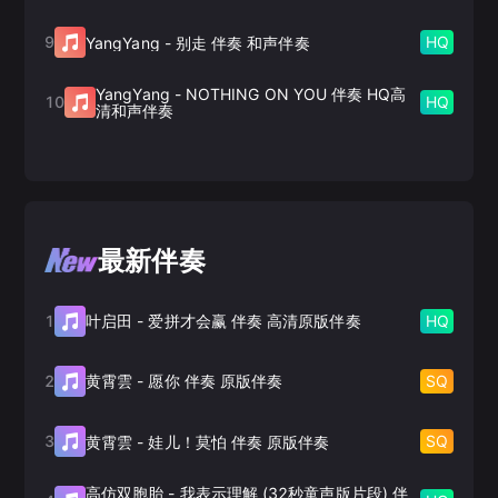
9
HQ
YangYang
-
别走 伴奏 和声伴奏
YangYang
-
NOTHING ON YOU 伴奏 HQ高
10
HQ
清和声伴奏
最新伴奏
1
HQ
叶启田
-
爱拼才会赢 伴奏 高清原版伴奏
2
SQ
黄霄雲
-
愿你 伴奏 原版伴奏
3
SQ
黄霄雲
-
娃儿！莫怕 伴奏 原版伴奏
高仿双胞胎
-
我表示理解 (32秒童声版片段) 伴