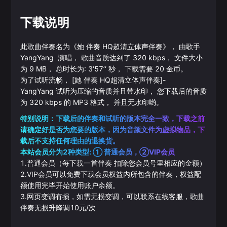
下载说明
此歌曲伴奏名为《
她 伴奏 HQ超清立体声伴奏
》， 由歌手
YangYang
演唱， 歌曲音质达到了
320
kbps， 文件大小
为
9
MB， 总时长为:
3‘57’‘
秒， 下载需要
20
金币。
为了试听流畅，
[她 伴奏 HQ超清立体声伴奏]
-
YangYang
试听为压缩的音质并且带水印， 您下载后的音质
为
320
kbps 的
MP3
格式， 并且无水印哟。
特别说明：下载后的伴奏和试听的版本完全一致，下载之前
请确定好是否为您要的版本，因为音频文件为虚拟物品，下
载后不支持任何理由的退换货。
本站会员分为2种类型: ① 普通会员，②VIP会员
1.普通会员（每下载一首伴奏 扣除您会员号里相应的金额）
2.VIP会员可以免费下载会员权益内所包含的伴奏，权益配
额使用完毕开始使用账户余额。
3.网页变调有损，如需无损变调，可以联系在线客服，歌曲
伴奏无损升降调10元/次