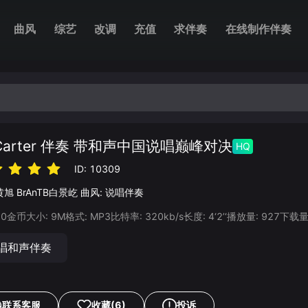
曲风
综艺
改调
充值
求伴奏
在线制作伴奏
.Carter 伴奏 带和声中国说唱巅峰对决
HQ
ID:
10309
黄旭
BrAnTB白景屹
曲风:
说唱伴奏
20
金币
大小:
9
M
格式:
MP3
比特率:
320
kb/s
长度:
4‘2’‘
播放量:
927
下载量
唱和声伴奏
联系客服
收藏
(6)
投诉