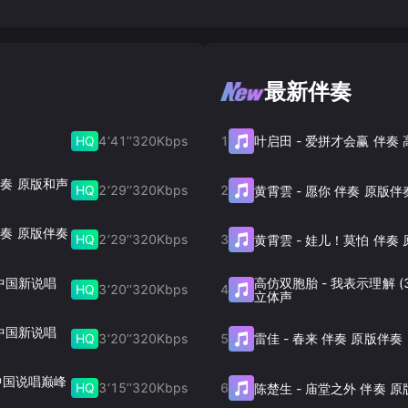
最新伴奏
HQ
4‘41’‘
320
Kbps
1
叶启田
-
爱拼才会赢 伴奏
) 伴奏 原版和声
HQ
2‘29’‘
320
Kbps
2
黄霄雲
-
愿你 伴奏 原版伴
) 伴奏 原版伴奏
HQ
2‘29’‘
320
Kbps
3
黄霄雲
-
娃儿！莫怕 伴奏 
 中国新说唱
高仿双胞胎
-
我表示理解 (
HQ
3‘20’‘
320
Kbps
4
立体声
 中国新说唱
HQ
3‘20’‘
320
Kbps
5
雷佳
-
春来 伴奏 原版伴奏
 中国说唱巅峰
HQ
3‘15’‘
320
Kbps
6
陈楚生
-
庙堂之外 伴奏 原