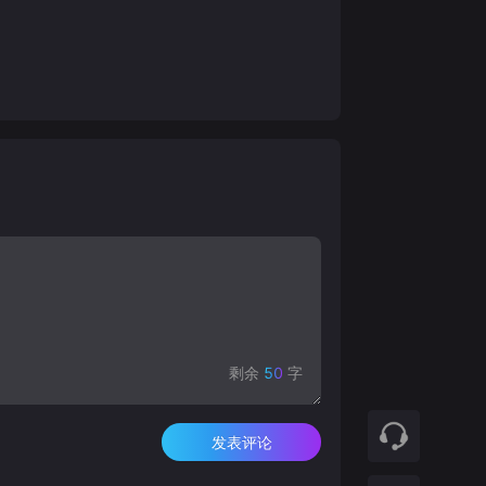
剩余
50
字
发表评论