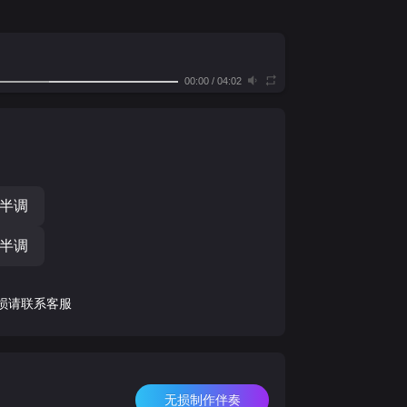
00:00
/
04:02
个半调
个半调
损请联系客服
无损制作伴奏