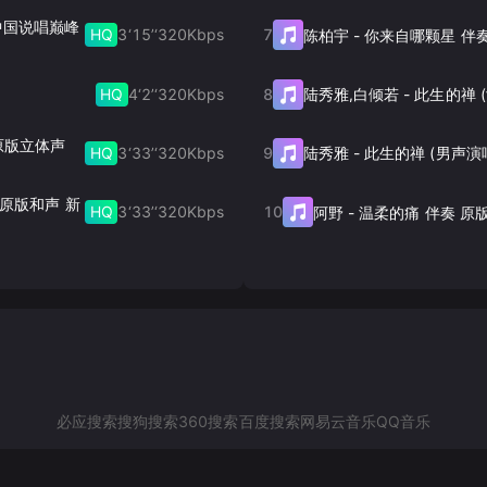
 中国说唱巅峰
HQ
3‘15’‘
320
Kbps
7
陈柏宇
-
你来自哪颗星 伴
HQ
4‘2’‘
320
Kbps
8
陆秀雅,白倾若
-
奏 原版立体声
HQ
3‘33’‘
320
Kbps
9
陆秀雅
-
此生的禅 (男声演
奏 原版和声 新
HQ
3‘33’‘
320
Kbps
10
阿野
-
温柔的痛 伴奏 原
必应搜索
搜狗搜索
360搜索
百度搜索
网易云音乐
QQ音乐