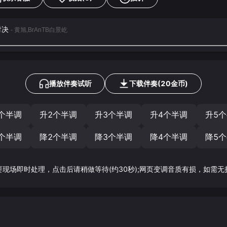
对决
- 黄旭,BrAnTB白景屹
播放伴奏试听
下载
伴奏
(
20
金币)
个半调
升2个半调
升3个半调
升4个半调
升5
个半调
降2个半调
降3个半调
降4个半调
降5
要现场即时处理，点击后请稍做等待(约30秒);网页变调音质有损，如需无