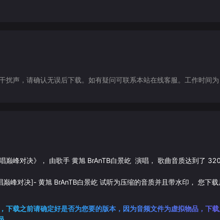
声，请确认无误后下载。如有疑问可联系本站在线客服。工作时间为（9:30-1
国说唱巅峰对决
》， 由歌手
黄旭
BrAnTB白景屹
演唱， 歌曲音质达到了
32
说唱巅峰对决]
-
黄旭
BrAnTB白景屹
试听为压缩的音质并且带水印， 您下
，下载之前请确定好是否为您要的版本，因为音频文件为虚拟物品，下载
员