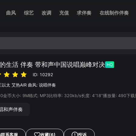
曲风
综艺
改调
充值
求伴奏
在线制作伴奏
的生活 伴奏 带和声中国说唱巅峰对决
HQ
ID:
10292
王以太
艾热AIR
曲风:
说唱伴奏
20
金币
大小:
9
M
格式:
MP3
比特率:
320
kb/s
长度:
4‘18’‘
播放量:
490
下载
唱和声伴奏
联系客服
收藏
(6)
投诉