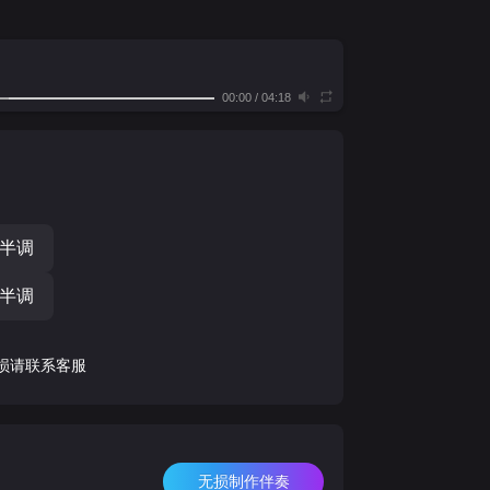
00:00
/
04:18
个半调
个半调
损请联系客服
无损制作伴奏