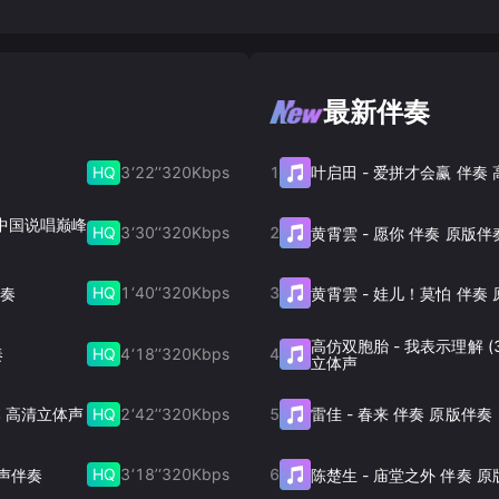
最新伴奏
HQ
3‘22’‘
320
Kbps
1
叶启田
-
爱拼才会赢 伴奏
声 中国说唱巅峰
HQ
3‘30’‘
320
Kbps
2
黄霄雲
-
愿你 伴奏 原版伴
HQ
1‘40’‘
320
Kbps
3
伴奏
黄霄雲
-
娃儿！莫怕 伴奏 
高仿双胞胎
-
我表示理解 (
HQ
4‘18’‘
320
Kbps
4
奏
立体声
HQ
2‘42’‘
320
Kbps
5
版本 高清立体声
雷佳
-
春来 伴奏 原版伴奏
HQ
3‘18’‘
320
Kbps
6
体声伴奏
陈楚生
-
庙堂之外 伴奏 原