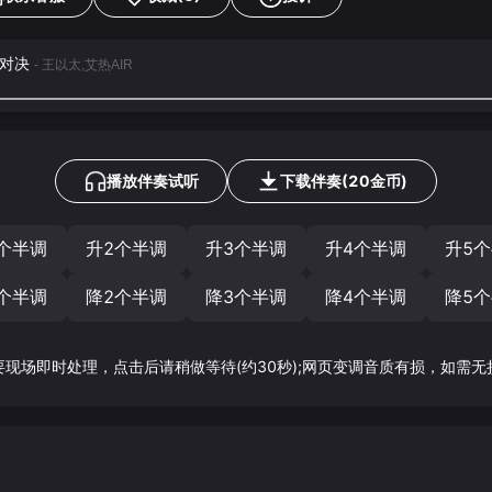
峰对决
- 王以太,艾热AIR
播放伴奏试听
下载
伴奏
(
20
金币)
个半调
升2个半调
升3个半调
升4个半调
升5
个半调
降2个半调
降3个半调
降4个半调
降5
要现场即时处理，点击后请稍做等待(约30秒);网页变调音质有损，如需无