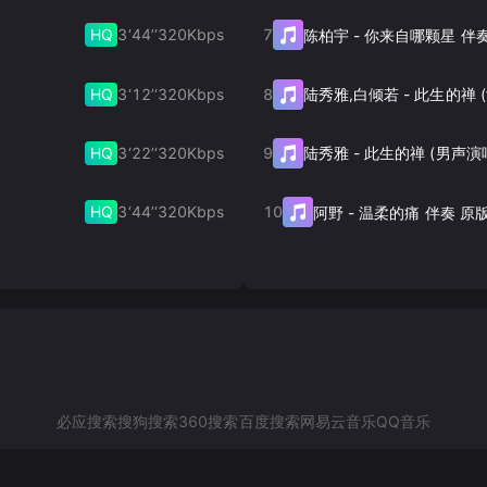
HQ
3‘44’‘
320
Kbps
7
陈柏宇
-
你来自哪颗星 伴
HQ
3‘12’‘
320
Kbps
8
陆秀雅,白倾若
-
HQ
3‘22’‘
320
Kbps
9
陆秀雅
-
此生的禅 (男声演
HQ
3‘44’‘
320
Kbps
10
阿野
-
温柔的痛 伴奏 原
必应搜索
搜狗搜索
360搜索
百度搜索
网易云音乐
QQ音乐