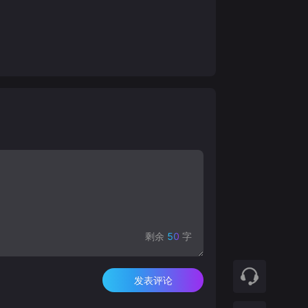
剩余
50
字
发表评论