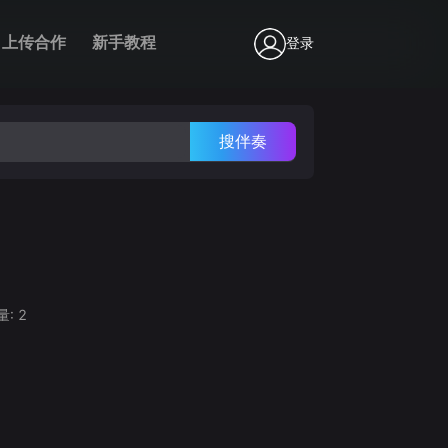
上传合作
新手教程
登录
搜伴奏
量:
2