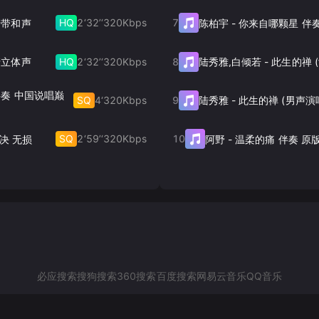
HQ
2‘32’‘
320
Kbps
7
高清带和声
陈柏宇
-
你来自哪颗星 伴
HQ
2‘32’‘
320
Kbps
8
高清立体声
陆秀雅,白倾若
-
) 伴奏 中国说唱巅
SQ
4‘
320
Kbps
9
陆秀雅
-
此生的禅 (男声演
SQ
2‘59’‘
320
Kbps
10
决 无损
阿野
-
温柔的痛 伴奏 原
必应搜索
搜狗搜索
360搜索
百度搜索
网易云音乐
QQ音乐