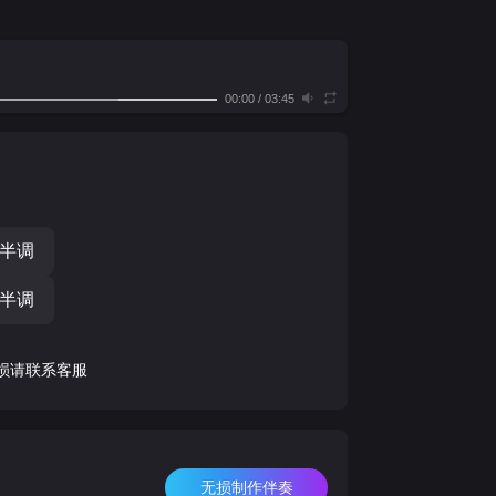
00:00
/
03:45
个半调
个半调
损请联系客服
无损制作伴奏