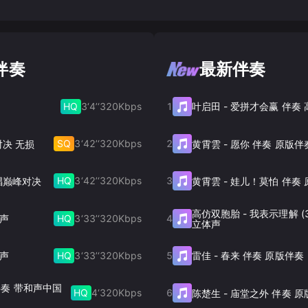
伴奏
最新伴奏
HQ
3‘4’‘
320
Kbps
1
叶启田
-
爱拼才会赢 伴奏
SQ
3‘42’‘
320
Kbps
2
对决 无损
黄霄雲
-
愿你 伴奏 原版伴
HQ
3‘42’‘
320
Kbps
3
唱巅峰对决
黄霄雲
-
娃儿！莫怕 伴奏 
高仿双胞胎
-
我表示理解 (
HQ
3‘33’‘
320
Kbps
4
和声
立体声
HQ
3‘33’‘
320
Kbps
5
体声
雷佳
-
春来 伴奏 原版伴奏
) 伴奏 带和声中国
HQ
4‘
320
Kbps
6
陈楚生
-
庙堂之外 伴奏 原