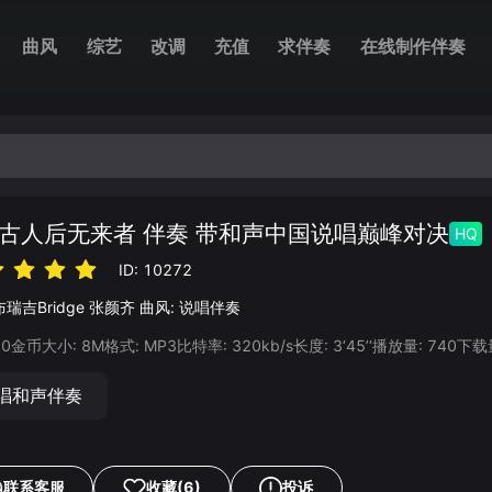
曲风
综艺
改调
充值
求伴奏
在线制作伴奏
古人后无来者 伴奏 带和声中国说唱巅峰对决
HQ
ID:
10272
布瑞吉Bridge
张颜齐
曲风:
说唱伴奏
20
金币
大小:
8
M
格式:
MP3
比特率:
320
kb/s
长度:
3‘45’‘
播放量:
740
下载
唱和声伴奏
联系客服
收藏
(6)
投诉