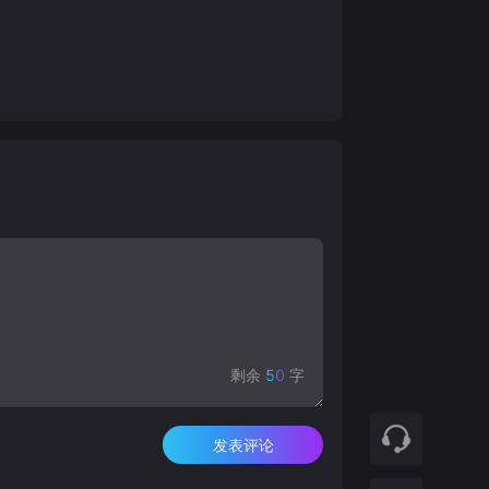
剩余
50
字
发表评论