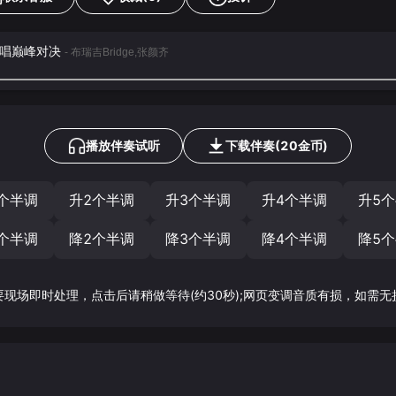
说唱巅峰对决
- 布瑞吉Bridge,张颜齐
播放伴奏试听
下载
伴奏
(
20
金币)
个半调
升2个半调
升3个半调
升4个半调
升5
个半调
降2个半调
降3个半调
降4个半调
降5
要现场即时处理，点击后请稍做等待(约30秒);网页变调音质有损，如需无