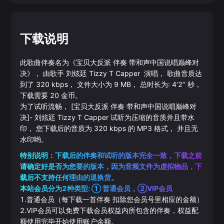
下载说明
此歌曲伴奏名为《
宝贝大反派 伴奏 带和声中国说唱巅峰对
决
》， 由歌手
刘炫廷
Tizzy T
Capper
演唱， 歌曲音质达
到了
320
kbps， 文件大小为
9
MB， 总时长为:
4‘2’‘
秒，
下载需要
20
金币。
为了试听流畅，
[宝贝大反派 伴奏 带和声中国说唱巅峰对
决]
-
刘炫廷
Tizzy T
Capper
试听为压缩的音质并且带水
印， 您下载后的音质为
320
kbps 的
MP3
格式， 并且无
水印哟。
特别说明：下载后的伴奏和试听的版本完全一致，下载之前
请确定好是否为您要的版本，因为音频文件为虚拟物品，下
载后不支持任何理由的退换货。
本站会员分为2种类型: ① 普通会员，②VIP会员
1.普通会员（每下载一首伴奏 扣除您会员号里相应的金额）
2.VIP会员可以免费下载会员权益内所包含的伴奏，权益配
额使用完毕开始使用账户余额。