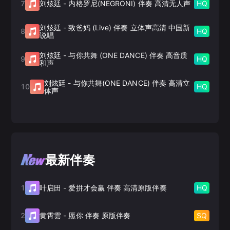
7
HQ
刘炫廷
-
内格罗尼(NEGRONI) 伴奏 高清无人声
刘炫廷
-
致爸妈 (Live) 伴奏 立体声高清 中国新
8
HQ
说唱
刘炫廷
-
与你共舞 (ONE DANCE) 伴奏 高音质
9
HQ
和声
刘炫廷
-
与你共舞(ONE DANCE) 伴奏 高清立
10
HQ
体声
最新伴奏
1
HQ
叶启田
-
爱拼才会赢 伴奏 高清原版伴奏
2
SQ
黄霄雲
-
愿你 伴奏 原版伴奏