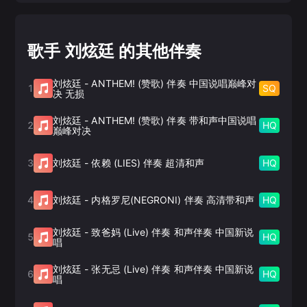
歌手 刘炫廷 的其他伴奏
刘炫廷
-
ANTHEM! (赞歌) 伴奏 中国说唱巅峰对
1
SQ
决 无损
刘炫廷
-
ANTHEM! (赞歌) 伴奏 带和声中国说唱
2
HQ
巅峰对决
3
HQ
刘炫廷
-
依赖 (LIES) 伴奏 超清和声
4
HQ
刘炫廷
-
内格罗尼(NEGRONI) 伴奏 高清带和声
刘炫廷
-
致爸妈 (Live) 伴奏 和声伴奏 中国新说
5
HQ
唱
刘炫廷
-
张无忌 (Live) 伴奏 和声伴奏 中国新说
6
HQ
唱