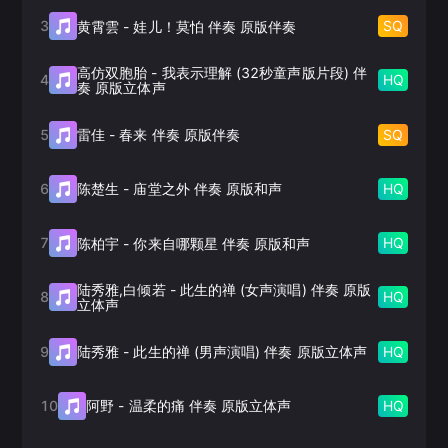
3
SQ
黄霄雲
-
娃儿！莫怕 伴奏 原版伴奏
高仿双胞胎
-
我表示理解 (32秒童声版片段) 伴
4
HQ
奏 原版立体声
5
SQ
雷佳
-
春来 伴奏 原版伴奏
6
HQ
陈楚生
-
庙堂之外 伴奏 原版和声
7
HQ
陈柏宇
-
你来自哪颗星 伴奏 原版和声
陆秀雅,白倾若
-
此生的禅 (女声演唱) 伴奏 原版
8
HQ
立体声
9
HQ
陆秀雅
-
此生的禅 (男声演唱) 伴奏 原版立体声
10
HQ
阿野
-
温柔的痛 伴奏 原版立体声