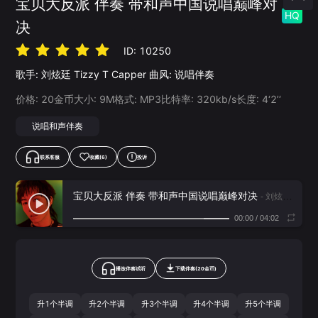
宝贝大反派 伴奏 带和声中国说唱巅峰对
HQ
决
ID:
10250
歌手:
刘炫廷
Tizzy T
Capper
曲风:
说唱伴奏
价格:
20
金币
大小:
9
M
格式:
MP3
比特率:
320
kb/s
长度:
4‘2’‘
说唱和声伴奏
联系客服
收藏
(6)
投诉
宝贝大反派 伴奏 带和声中国说唱巅峰对决
- 刘炫廷,Tizzy T,Capper
00:00
/
04:02
播放伴奏试听
下载
伴奏
(
20
金币)
升1个半调
升2个半调
升3个半调
升4个半调
升5个半调