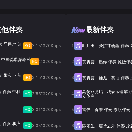
的其他伴奏
最新伴奏
伴奏 立体声 新
SQ
3‘15’‘
320
Kbps
1
叶启田
-
爱拼才会赢 伴奏
伴奏 中国说唱巅峰对
SQ
2‘
320
Kbps
2
黄霄雲
-
愿你 伴奏 原版伴
伴奏 带和声 新
SQ
3‘15’‘
320
Kbps
3
黄霄雲
-
娃儿！莫怕 伴奏 
 伴奏 带和
高仿双胞胎
-
我表示理解 (
HQ
2‘55’‘
320
Kbps
4
立体声
HQ
3‘31’‘
320
Kbps
5
雷佳
-
春来 伴奏 原版伴奏
 伴奏 和声
HQ
3‘35’‘
320
Kbps
6
陈楚生
-
庙堂之外 伴奏 原