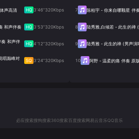
HQ
3‘46’‘
320
Kbps
7
立体声高清
陈柏宇
-
你来自哪颗星 伴
HQ
3‘53’‘
320
Kbps
8
奏 和声伴奏
陆秀雅,白倾若
-
r 伴奏 和声伴
HQ
4‘12’‘
320
Kbps
9
陆秀雅
-
此生的禅 (男声演
国说唱巅峰对
SQ
3‘24’‘
320
Kbps
10
阿野
-
温柔的痛 伴奏 原
必应搜索
搜狗搜索
360搜索
百度搜索
网易云音乐
QQ音乐