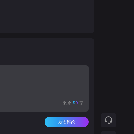
剩余
50
字
发表评论