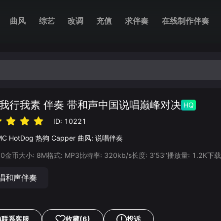
曲风
综艺
改调
充值
求伴奏
在线制作伴奏
我行我素 伴奏 带和声中国说唱巅峰对决
HQ
ID:
10221
MC HotDog 热狗
Capper
曲风:
说唱伴奏
20
金币
大小:
8
M
格式:
MP3
比特率:
320
kb/s
长度:
3‘53’‘
播放量:
1.2K
下载
唱和声伴奏
联系客服
收藏
(6)
投诉