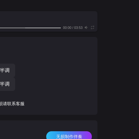
00:00
/
03:53
个半调
个半调
损请联系客服
无损制作伴奏