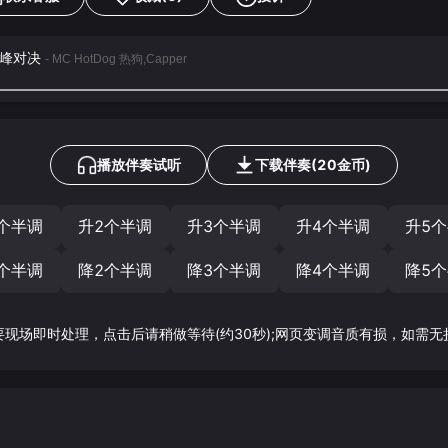
巅峰对决
- MC HotDog 热狗,Capper
播放伴奏试听
下载
伴奏
(
20
金币)
个半调
升2个半调
升3个半调
升4个半调
升5
个半调
降2个半调
降3个半调
降4个半调
降5
要现场即时处理，点击后请稍做等待(约30秒);网页变调音质有损，如需无