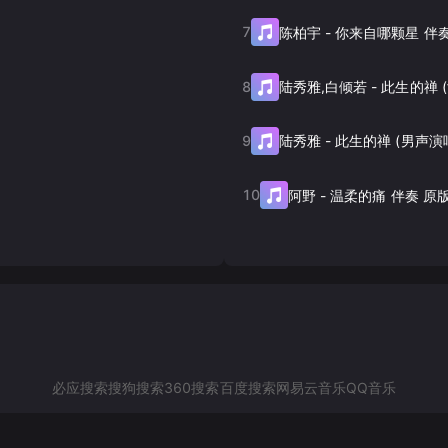
7
陈柏宇
-
你来自哪颗星 伴
8
陆秀雅,白倾若
-
9
陆秀雅
-
此生的禅 (男声演
10
阿野
-
温柔的痛 伴奏 原
必应搜索
搜狗搜索
360搜索
百度搜索
网易云音乐
QQ音乐