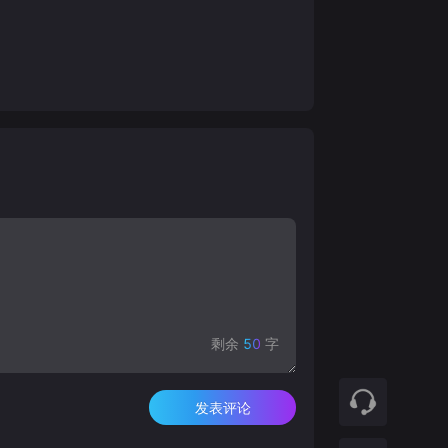
剩余
50
字
发表评论