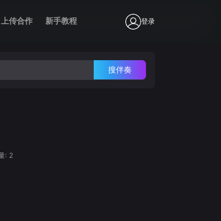
上传合作
新手教程
登录
搜伴奏
量:
2