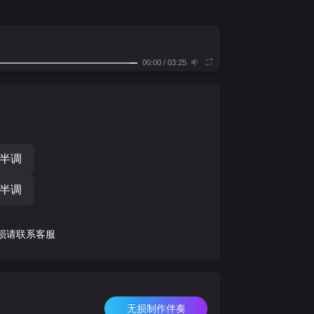
00:00
/
03:25
个半调
个半调
损请联系客服
无损制作伴奏