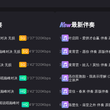
奏
最新伴奏
SQ
3‘37’‘
320
Kbps
1
对决 无损
叶启田
-
爱拼才会赢 伴奏
SQ
4‘9’‘
320
Kbps
2
唱巅峰对决 无损
黄霄雲
-
愿你 伴奏 原版伴
SQ
3‘42’‘
320
Kbps
3
决 无损
黄霄雲
-
娃儿！莫怕 伴奏 
高仿双胞胎
-
我表示理解 (
HQ
3‘37’‘
320
Kbps
4
说唱巅峰对决
立体声
HQ
3‘42’‘
320
Kbps
5
唱巅峰对决
雷佳
-
春来 伴奏 原版伴奏
中国说唱巅峰对
HQ
4‘9’‘
320
Kbps
6
陈楚生
-
庙堂之外 伴奏 原