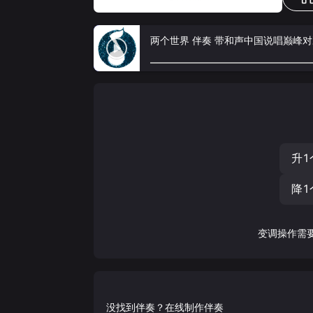
两个世界 伴奏 带和声中国说唱巅峰
升1
降1
变调操作需
没找到伴奏？在线制作伴奏