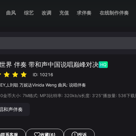
曲风
综艺
改调
充值
求伴奏
在线制作伴奏
世界 伴奏 带和声中国说唱巅峰对决
HQ
ID:
10216
KEY_L刘聪
万妮达Vinida Weng
曲风:
说唱伴奏
20
金币
大小:
7
M
格式:
MP3
比特率:
320
kb/s
长度:
3‘25’‘
播放量:
536
下载
唱和声伴奏
联系客服
收藏
(6)
投诉