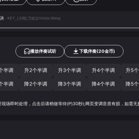
对决
- KEY_L刘聪,万妮达Vinida Weng
播放伴奏试听
下载
伴奏
(
20
金币)
个半调
升2个半调
升3个半调
升4个半调
升5
个半调
降2个半调
降3个半调
降4个半调
降5
要现场即时处理，点击后请稍做等待(约30秒);网页变调音质有损，如需无