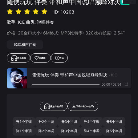
随便玩玩 伴奏 带和声中国说唱巅峰对决
HQ
ID:
10203
歌手:
ICE
曲风:
说唱伴奏
价格:
20
金币
大小:
6
M
格式:
MP3
比特率:
320
kb/s
长度:
2‘54’‘
说唱和声伴奏
联系客服
收藏
(6)
投诉
随便玩玩 伴奏 带和声中国说唱巅峰对决
- ICE
00:00
/
02:54
播放伴奏试听
下载
伴奏
(
20
金币)
升1个半调
升2个半调
升3个半调
升4个半调
升5个半调
降1个半调
降2个半调
降3个半调
降4个半调
降5个半调