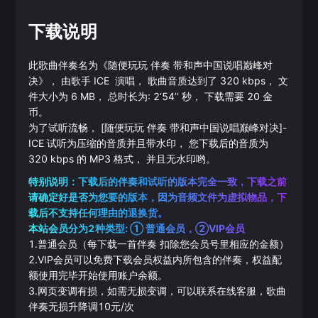
下载说明
此歌曲伴奏名为《
随便玩玩 伴奏 带和声中国说唱巅峰对
决
》， 由歌手
ICE
演唱， 歌曲音质达到了
320
kbps， 文
件大小为
6
MB， 总时长为:
2‘54’‘
秒， 下载需要
20
金
币。
为了试听流畅，
[随便玩玩 伴奏 带和声中国说唱巅峰对决]
-
ICE
试听为压缩的音质并且带水印， 您下载后的音质为
320
kbps 的
MP3
格式， 并且无水印哟。
特别说明：下载后的伴奏和试听的版本完全一致，下载之前
请确定好是否为您要的版本，因为音频文件为虚拟物品，下
载后不支持任何理由的退换货。
本站会员分为2种类型: ① 普通会员，②VIP会员
1.普通会员（每下载一首伴奏 扣除您会员号里相应的金额）
2.VIP会员可以免费下载会员权益内所包含的伴奏，权益配
额使用完毕开始使用账户余额。
3.网页变调有损，如需无损变调，可以联系在线客服，歌曲
伴奏无损升降调10元/次