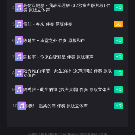
高仿双胞胎
-
我表示理解 (32秒童声版片段) 伴
4
HQ
奏 原版立体声
5
SQ
雷佳
-
春来 伴奏 原版伴奏
6
HQ
陈楚生
-
庙堂之外 伴奏 原版和声
7
HQ
陈柏宇
-
你来自哪颗星 伴奏 原版和声
陆秀雅,白倾若
-
此生的禅 (女声演唱) 伴奏 原版
8
HQ
立体声
9
HQ
陆秀雅
-
此生的禅 (男声演唱) 伴奏 原版立体声
10
HQ
阿野
-
温柔的痛 伴奏 原版立体声
用户协议
版权问题
关于我们
联系我们
隐私政策
站点地图