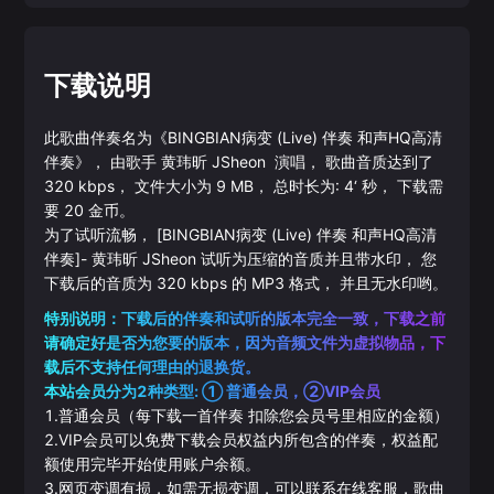
下载说明
此歌曲伴奏名为《
BINGBIAN病变 (Live) 伴奏 和声HQ高清
伴奏
》， 由歌手
黄玮昕
JSheon
演唱， 歌曲音质达到了
320
kbps， 文件大小为
9
MB， 总时长为:
4‘
秒， 下载需
要
20
金币。
为了试听流畅，
[BINGBIAN病变 (Live) 伴奏 和声HQ高清
伴奏]
-
黄玮昕
JSheon
试听为压缩的音质并且带水印， 您
下载后的音质为
320
kbps 的
MP3
格式， 并且无水印哟。
特别说明：下载后的伴奏和试听的版本完全一致，下载之前
请确定好是否为您要的版本，因为音频文件为虚拟物品，下
载后不支持任何理由的退换货。
本站会员分为2种类型: ① 普通会员，②VIP会员
1.普通会员（每下载一首伴奏 扣除您会员号里相应的金额）
2.VIP会员可以免费下载会员权益内所包含的伴奏，权益配
额使用完毕开始使用账户余额。
3.网页变调有损，如需无损变调，可以联系在线客服，歌曲