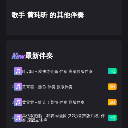
歌手 黄玮昕 的其他伴奏
最新伴奏
1
HQ
叶启田
-
爱拼才会赢 伴奏 高清原版伴奏
2
SQ
黄霄雲
-
愿你 伴奏 原版伴奏
3
SQ
黄霄雲
-
娃儿！莫怕 伴奏 原版伴奏
高仿双胞胎
-
我表示理解 (32秒童声版片段) 伴
4
HQ
奏 原版立体声