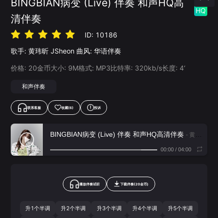
BINGBIAN病变 (Live) 伴奏 和声HQ高
HQ
清伴奏
ID:
10186
歌手:
黄玮昕
JSheon
曲风:
华语伴奏
价格:
20
金币
大小:
9
M
格式:
MP3
比特率:
320
kb/s
长度:
4‘
和声伴奏
联系客服
收藏
(6)
投诉
BINGBIAN病变 (Live) 伴奏 和声HQ高清伴奏
- 黄玮昕,JSheon
00:00
/
04:00
播放伴奏试听
下载
伴奏
(
20
金币)
升1个半调
升2个半调
升3个半调
升4个半调
升5个半调