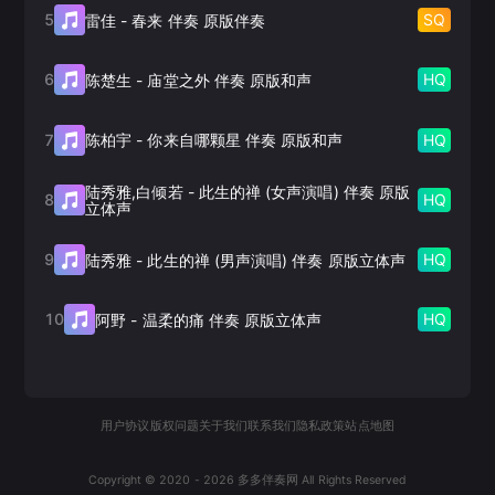
5
SQ
雷佳
-
春来 伴奏 原版伴奏
6
HQ
陈楚生
-
庙堂之外 伴奏 原版和声
7
HQ
陈柏宇
-
你来自哪颗星 伴奏 原版和声
陆秀雅,白倾若
-
此生的禅 (女声演唱) 伴奏 原版
8
HQ
立体声
9
HQ
陆秀雅
-
此生的禅 (男声演唱) 伴奏 原版立体声
10
HQ
阿野
-
温柔的痛 伴奏 原版立体声
用户协议
版权问题
关于我们
联系我们
隐私政策
站点地图
Copyright © 2020 -
2026
多多伴奏网 All Rights Reserved