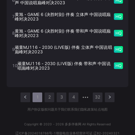
6
HQ
声 中国说唱巅峰对决2023
黄旭
-
GAME 6 (决胜时刻) 伴奏 立体声 中国说唱巅
7
HQ
峰对决2023
黄旭
-
GAME 6 (决胜时刻) 伴奏 带和声 中国说唱巅
8
HQ
峰对决2023
顽童MJ116
-
2030 (LIVE版) 伴奏 立体声 中国说唱
9
HQ
巅峰对决2023
顽童MJ116
-
2030 (LIVE版) 伴奏 带和声 中国说
10
HQ
唱巅峰对决2023
1
2
3
4
32
•••
用户协议
版权问题
关于我们
联系我们
隐私政策
站点地图
Copyright © 2020 -
2026
多多伴奏网 All Rights Reserved
辽ICP备2024018766号-1
增值电信业务经营许可证 辽B2-20240321