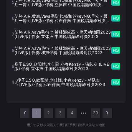
艾热 AIR,黄旭,VaVa毛衍七,杨和苏KeyNG,早安
-
最
5
HQ
后一舞 (LIVE版) 伴奏 立体声 中国说唱巅峰对决
2023
艾热 AIR,黄旭,VaVa毛衍七,杨和苏KeyNG,早安
-
最
6
HQ
后一舞 (LIVE版) 伴奏 和声伴奏 中国说唱巅峰对决
2023
艾热 AIR,VaVa毛衍七,希林娜依高
-
摩天动物园2023
7
HQ
(LIVE版) 伴奏 立体声 中国说唱巅峰对决2023
艾热 AIR,VaVa毛衍七,希林娜依高
-
摩天动物园2023
8
HQ
(LIVE版) 伴奏 和声伴奏 中国说唱巅峰对决2023
瘦子E.SO,欧阳靖,李佳隆,小春Kenzy
-
猪队友 (LIVE
9
HQ
版) 伴奏 立体声 中国说唱巅峰对决2023
瘦子E.SO,欧阳靖,李佳隆,小春Kenzy
-
猪队友
10
HQ
(LIVE版) 伴奏 和声伴奏 中国说唱巅峰对决2023
1
2
3
4
29
•••
用户协议
版权问题
关于我们
联系我们
隐私政策
站点地图