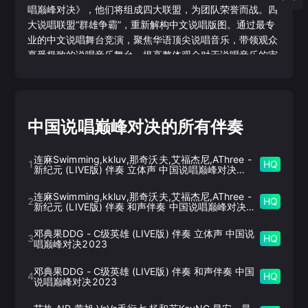
唱巅峰对决》，他们将组成四大联盟，为团队荣誉而战。四
大说唱联盟“群雄争霸”，重新解构中文说唱版图。通过最专
业的中文说唱舞台竞演，聚焦华语顶尖说唱音乐，带领观众
享受极致的说唱音乐舞台，提高整体观众对于说唱音乐的审
美，重塑华语乐坛说唱音乐的“巅峰”之境，打造中文说唱“梦
之队”。
中国说唱巅峰对决的所有伴奏
连麻Swimming,kkluv,那奇沃夫,艾福杰尼,AThree
-
1
HQ
新纪元 (LIVE版) 伴奏 立体声 中国说唱巅峰对决
2023
连麻Swimming,kkluv,那奇沃夫,艾福杰尼,AThree
-
2
HQ
新纪元 (LIVE版) 伴奏 和声伴奏 中国说唱巅峰对决
2023
邓典果DDG
-
C级英雄 (LIVE版) 伴奏 立体声 中国说
3
HQ
唱巅峰对决2023
邓典果DDG
-
C级英雄 (LIVE版) 伴奏 和声伴奏 中国
4
HQ
说唱巅峰对决2023