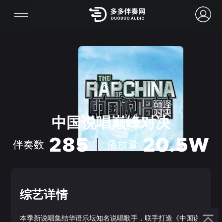
中国说唱巅峰对决
285
20.5W
伴奏数
播放量
综艺详情
本季新说唱集结华语乐坛知名说唱歌手，联手打造《中国说